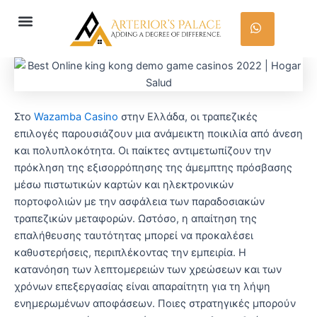
Skip
Post
Menu
to
navigation
content
Στο
Wazamba Casino
στην Ελλάδα, οι τραπεζικές
επιλογές παρουσιάζουν μια ανάμεικτη ποικιλία από άνεση
και πολυπλοκότητα. Οι παίκτες αντιμετωπίζουν την
πρόκληση της εξισορρόπησης της άμεμπτης πρόσβασης
μέσω πιστωτικών καρτών και ηλεκτρονικών
πορτοφολιών με την ασφάλεια των παραδοσιακών
τραπεζικών μεταφορών. Ωστόσο, η απαίτηση της
επαλήθευσης ταυτότητας μπορεί να προκαλέσει
καθυστερήσεις, περιπλέκοντας την εμπειρία. Η
κατανόηση των λεπτομερειών των χρεώσεων και των
χρόνων επεξεργασίας είναι απαραίτητη για τη λήψη
ενημερωμένων αποφάσεων. Ποιες στρατηγικές μπορούν