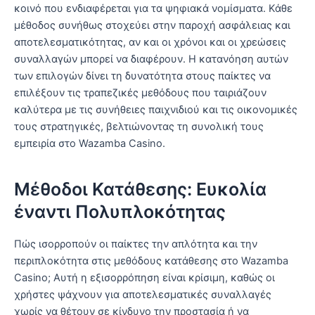
κοινό που ενδιαφέρεται για τα ψηφιακά νομίσματα. Κάθε
μέθοδος συνήθως στοχεύει στην παροχή ασφάλειας και
αποτελεσματικότητας, αν και οι χρόνοι και οι χρεώσεις
συναλλαγών μπορεί να διαφέρουν. Η κατανόηση αυτών
των επιλογών δίνει τη δυνατότητα στους παίκτες να
επιλέξουν τις τραπεζικές μεθόδους που ταιριάζουν
καλύτερα με τις συνήθειες παιχνιδιού και τις οικονομικές
τους στρατηγικές, βελτιώνοντας τη συνολική τους
εμπειρία στο Wazamba Casino.
Μέθοδοι Κατάθεσης: Ευκολία
έναντι Πολυπλοκότητας
Πώς ισορροπούν οι παίκτες την απλότητα και την
περιπλοκότητα στις μεθόδους κατάθεσης στο Wazamba
Casino; Αυτή η εξισορρόπηση είναι κρίσιμη, καθώς οι
χρήστες ψάχνουν για αποτελεσματικές συναλλαγές
χωρίς να θέτουν σε κίνδυνο την προστασία ή να