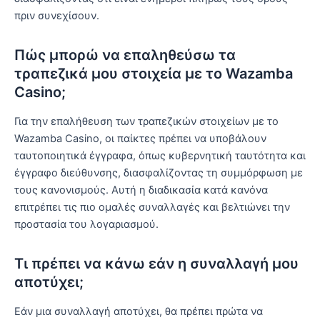
πριν συνεχίσουν.
Πώς μπορώ να επαληθεύσω τα
τραπεζικά μου στοιχεία με το Wazamba
Casino;
Για την επαλήθευση των τραπεζικών στοιχείων με το
Wazamba Casino, οι παίκτες πρέπει να υποβάλουν
ταυτοποιητικά έγγραφα, όπως κυβερνητική ταυτότητα και
έγγραφο διεύθυνσης, διασφαλίζοντας τη συμμόρφωση με
τους κανονισμούς. Αυτή η διαδικασία κατά κανόνα
επιτρέπει τις πιο ομαλές συναλλαγές και βελτιώνει την
προστασία του λογαριασμού.
Τι πρέπει να κάνω εάν η συναλλαγή μου
αποτύχει;
Εάν μια συναλλαγή αποτύχει, θα πρέπει πρώτα να