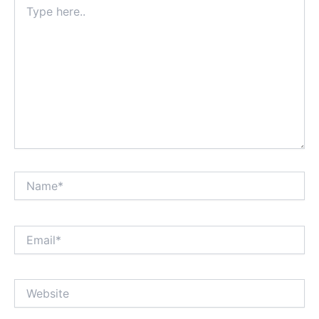
here..
Name*
Email*
Website