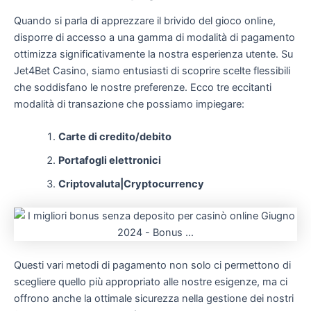
Quando si parla di apprezzare il brivido del gioco online,
disporre di accesso a una gamma di modalità di pagamento
ottimizza significativamente la nostra esperienza utente. Su
Jet4Bet Casino, siamo entusiasti di scoprire scelte flessibili
che soddisfano le nostre preferenze. Ecco tre eccitanti
modalità di transazione che possiamo impiegare:
Carte di credito/debito
Portafogli elettronici
Criptovaluta|Cryptocurrency
Questi vari metodi di pagamento non solo ci permettono di
scegliere quello più appropriato alle nostre esigenze, ma ci
offrono anche la ottimale sicurezza nella gestione dei nostri