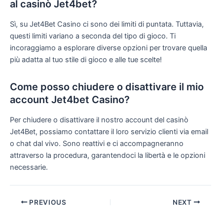
al casinò Jet4bet?
Sì, su Jet4Bet Casino ci sono dei limiti di puntata. Tuttavia,
questi limiti variano a seconda del tipo di gioco. Ti
incoraggiamo a esplorare diverse opzioni per trovare quella
più adatta al tuo stile di gioco e alle tue scelte!
Come posso chiudere o disattivare il mio
account Jet4bet Casino?
Per chiudere o disattivare il nostro account del casinò
Jet4Bet, possiamo contattare il loro servizio clienti via email
o chat dal vivo. Sono reattivi e ci accompagneranno
attraverso la procedura, garantendoci la libertà e le opzioni
necessarie.
PREVIOUS
NEXT