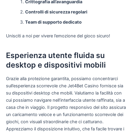
Crittografia all’avanguardia
Controlli di sicurezza regolari
Team di supporto dedicato
Unisciti a noi per vivere l’emozione del gioco sicuro!
Esperienza utente fluida su
desktop e dispositivi mobili
Grazie alla protezione garantita, possiamo concentrarci
sull’esperienza scorrevole che Jet4Bet Casino fornisce sia
su dispositivi desktop che mobili. Valutiamo la facilità con
cui possiamo navigare nell’interfaccia utente raffinata, sia a
casa che in viaggio. Il progetto responsivo del sito assicura
un caricamento veloce e un funzionamento scorrevole dei
giochi, con visuali straordinarie che ci catturano.
Apprezziamo il disposizione intuitivo, che fa facile trovare i