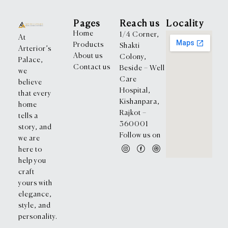
Pages
Reach us
Locality
Home
1/4 Corner,
At
Products
Shakti
Arterior’s
About us
Colony,
Palace,
Contact us
Beside – Well
we
Care
believe
Hospital,
that every
Kishanpara,
home
Rajkot –
tells a
360001
story, and
Follow us on
we are
here to
help you
craft
yours with
elegance,
style, and
personality.