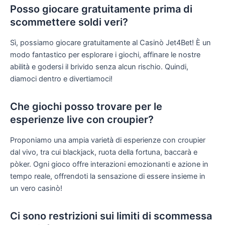
Posso giocare gratuitamente prima di
scommettere soldi veri?
Sì, possiamo giocare gratuitamente al Casinò Jet4Bet! È un
modo fantastico per esplorare i giochi, affinare le nostre
abilità e godersi il brivido senza alcun rischio. Quindi,
diamoci dentro e divertiamoci!
Che giochi posso trovare per le
esperienze live con croupier?
Proponiamo una ampia varietà di esperienze con croupier
dal vivo, tra cui blackjack, ruota della fortuna, baccarà e
pòker. Ogni gioco offre interazioni emozionanti e azione in
tempo reale, offrendoti la sensazione di essere insieme in
un vero casinò!
Ci sono restrizioni sui limiti di scommessa