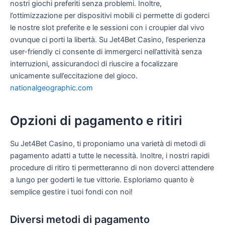
nostri giochi preferiti senza problemi. Inoltre,
l’ottimizzazione per dispositivi mobili ci permette di goderci
le nostre slot preferite e le sessioni con i croupier dal vivo
ovunque ci porti la libertà. Su Jet4Bet Casino, l’esperienza
user-friendly ci consente di immergerci nell’attività senza
interruzioni, assicurandoci di riuscire a focalizzare
unicamente sull’eccitazione del gioco.
nationalgeographic.com
Opzioni di pagamento e ritiri
Su Jet4Bet Casino, ti proponiamo una varietà di metodi di
pagamento adatti a tutte le necessità. Inoltre, i nostri rapidi
procedure di ritiro ti permetteranno di non doverci attendere
a lungo per goderti le tue vittorie. Esploriamo quanto è
semplice gestire i tuoi fondi con noi!
Diversi metodi di pagamento