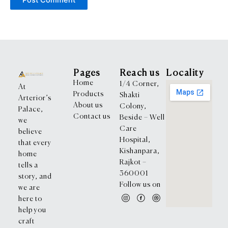
Pages
Reach us
Locality
Home
1/4 Corner,
At
Products
Shakti
Arterior’s
About us
Colony,
Palace,
Contact us
Beside – Well
we
Care
believe
Hospital,
that every
Kishanpara,
home
Rajkot –
tells a
360001
story, and
Follow us on
we are
here to
help you
craft