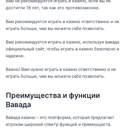
Вам не рекомендуется играть в казино, если вы не
достигли 18 лет, так как это противозаконно.
Вам рекомендуется играть в казино ответственно и не
играть больше, чем вы можете себе позволить.
Вам рекомендуется играть в казино, используя вавада
официальный сайт, чтобы играть в казино безопасно и
надежно.
Важно! Вам нужно играть в казино ответственно и не
играть больше, чем вы можете себе позволить.
Преимущества и функции
Вавада
Вавада казино – это платформа, которая предлагает
игрокам широкий спектр функций и преимуществ.