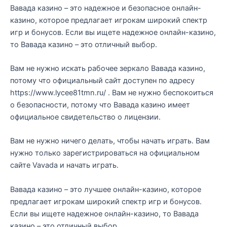
Вавада казино – это надежное и безопасное онлайн-
казино, которое предлагает игрокам широкий спектр
игр и бонусов. Если вы ищете надежное онлайн-казино,
то Вавада казино – это отличный выбор.
Вам не нужно искать рабочее зеркало Вавада казино,
потому что официальный сайт доступен по адресу
https://www.lycee81tmn.ru/ . Вам не нужно беспокоиться
о безопасности, потому что Вавада казино имеет
официальное свидетельство о лицензии.
Вам не нужно ничего делать, чтобы начать играть. Вам
нужно только зарегистрироваться на официальном
сайте Vavada и начать играть.
Вавада казино – это лучшее онлайн-казино, которое
предлагает игрокам широкий спектр игр и бонусов.
Если вы ищете надежное онлайн-казино, то Вавада
казино – это отличный выбор.