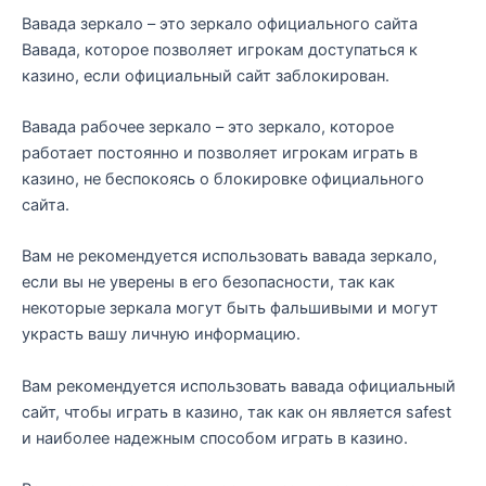
Вавада зеркало – это зеркало официального сайта
Вавада, которое позволяет игрокам доступаться к
казино, если официальный сайт заблокирован.
Вавада рабочее зеркало – это зеркало, которое
работает постоянно и позволяет игрокам играть в
казино, не беспокоясь о блокировке официального
сайта.
Вам не рекомендуется использовать вавада зеркало,
если вы не уверены в его безопасности, так как
некоторые зеркала могут быть фальшивыми и могут
украсть вашу личную информацию.
Вам рекомендуется использовать вавада официальный
сайт, чтобы играть в казино, так как он является safest
и наиболее надежным способом играть в казино.