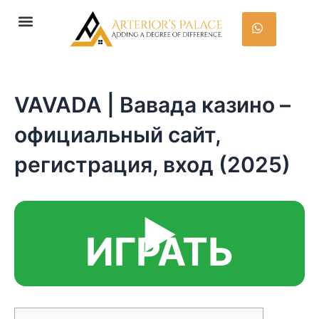
Skip
Post
Menu
to
navigation
content
VAVADA | Вавада казино –
официальный сайт,
регистрация, вход (2025)
▶️
ИГРАТЬ