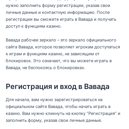
нужно заполнить форму регистрации, указав свои
личные данные и контактную информацию. После
регистрации вы сможете играть в Вавада и получать
доступ к функциям казино.
Вавада рабочее зеркало – это зеркало официального
сайта Вавада, которое позволяет игрокам доступаться
к играм и функциям казино, не зависящим от
блокировок. Это означает, что вы можете играть в
Вавада, не беспокоясь о блокировках.
Регистрация и вход в Вавада
Для начала, вам нужно зарегистрироваться на
официальном сайте Вавада, чтобы начать играть в
казино. Вам нужно кликнуть на кнопку “Регистрация” и
заполнить форму, указав свои личные данные.