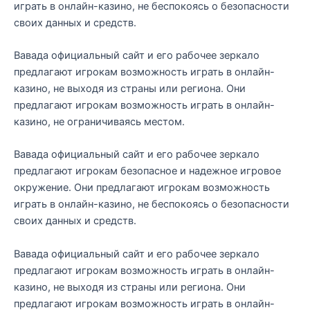
играть в онлайн-казино, не беспокоясь о безопасности
своих данных и средств.
Вавада официальный сайт и его рабочее зеркало
предлагают игрокам возможность играть в онлайн-
казино, не выходя из страны или региона. Они
предлагают игрокам возможность играть в онлайн-
казино, не ограничиваясь местом.
Вавада официальный сайт и его рабочее зеркало
предлагают игрокам безопасное и надежное игровое
окружение. Они предлагают игрокам возможность
играть в онлайн-казино, не беспокоясь о безопасности
своих данных и средств.
Вавада официальный сайт и его рабочее зеркало
предлагают игрокам возможность играть в онлайн-
казино, не выходя из страны или региона. Они
предлагают игрокам возможность играть в онлайн-