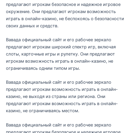
предлагают игрокам безопасное и надежное игровое
окружение. Они предлагают игрокам возможность
играть в онлайн-казино, не беспокоясь о безопасности
своих данных и средств.
Вавада официальный сайт и его рабочее зеркало
предлагают игрокам широкий спектр игр, включая
слоты, карточные игры и рулетку. Они предлагают
игрокам возможность играть в онлайн-казино, не
ограничиваясь одним типом игры.
Вавада официальный сайт и его рабочее зеркало
предлагают игрокам возможность играть в онлайн-
казино, не выходя из страны или региона. Они
предлагают игрокам возможность играть в онлайн-
казино, не ограничиваясь местом.
Вавада официальный сайт и его рабочее зеркало
предлагают игрокам безопасное и надежное игровое