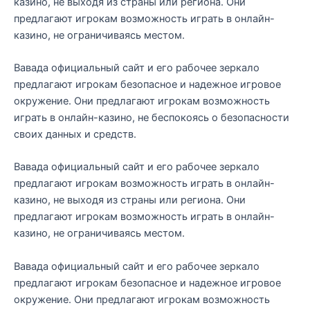
казино, не выходя из страны или региона. Они
предлагают игрокам возможность играть в онлайн-
казино, не ограничиваясь местом.
Вавада официальный сайт и его рабочее зеркало
предлагают игрокам безопасное и надежное игровое
окружение. Они предлагают игрокам возможность
играть в онлайн-казино, не беспокоясь о безопасности
своих данных и средств.
Вавада официальный сайт и его рабочее зеркало
предлагают игрокам возможность играть в онлайн-
казино, не выходя из страны или региона. Они
предлагают игрокам возможность играть в онлайн-
казино, не ограничиваясь местом.
Вавада официальный сайт и его рабочее зеркало
предлагают игрокам безопасное и надежное игровое
окружение. Они предлагают игрокам возможность