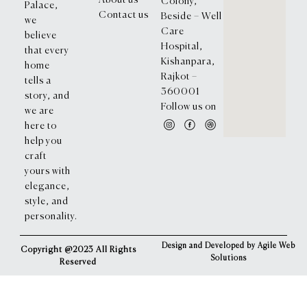
About us
Colony,
Palace,
Contact us
Beside – Well
we
Care
believe
Hospital,
that every
Kishanpara,
home
Rajkot –
tells a
360001
story, and
Follow us on
we are
here to
help you
craft
yours with
elegance,
style, and
personality.
Design and Developed by
Agile Web
Copyright @2023 All Rights
Solutions
Reserved