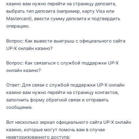
казино вам нужно перейти на страницу депозита,
выбрать тип депозита (например, карту Visa или
Mastercard), ввести сумму депозита и подтвердить
операцию.
Вопрос: Как вывести выигрыш с официального сайта
UP-X онлайн казино?
Вопрос: Как связаться с службой поддержки UP-X
онлайн казино?
Ответ: Для связи с службой поддержки UP-X онлайн
казино вам нужно перейти на страницу контактов,
заполнить форму обратной связи и отправить
сообщение.
Вот несколько зеркал официального сайта UP-X онлайн
казино, которые могут помочь вам в случае
неавторизованного доступа: