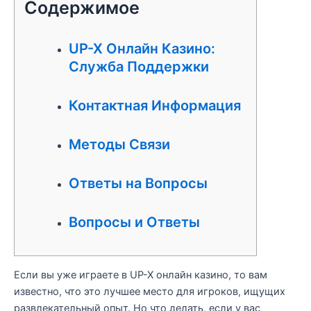
Содержимое
UP-X Онлайн Казино:
Служба Поддержки
Контактная Информация
Методы Связи
Ответы на Вопросы
Вопросы и Ответы
Если вы уже играете в UP-X онлайн казино, то вам
известно, что это лучшее место для игроков, ищущих
развлекательный опыт. Но что делать, если у вас