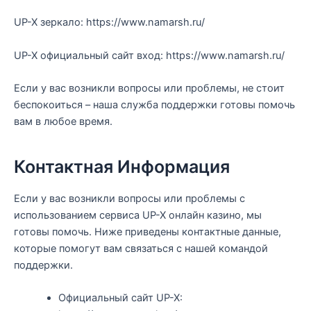
UP-X зеркало: https://www.namarsh.ru/
UP-X официальный сайт вход: https://www.namarsh.ru/
Если у вас возникли вопросы или проблемы, не стоит
беспокоиться – наша служба поддержки готовы помочь
вам в любое время.
Контактная Информация
Если у вас возникли вопросы или проблемы с
использованием сервиса UP-X онлайн казино, мы
готовы помочь. Ниже приведены контактные данные,
которые помогут вам связаться с нашей командой
поддержки.
Официальный сайт UP-X: