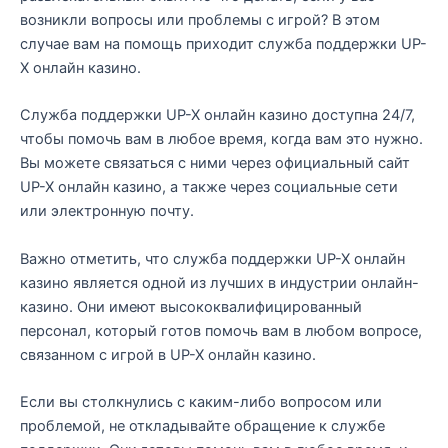
возникли вопросы или проблемы с игрой? В этом
случае вам на помощь приходит служба поддержки UP-
X онлайн казино.
Служба поддержки UP-X онлайн казино доступна 24/7,
чтобы помочь вам в любое время, когда вам это нужно.
Вы можете связаться с ними через официальный сайт
UP-X онлайн казино, а также через социальные сети
или электронную почту.
Важно отметить, что служба поддержки UP-X онлайн
казино является одной из лучших в индустрии онлайн-
казино. Они имеют высококвалифицированный
персонал, который готов помочь вам в любом вопросе,
связанном с игрой в UP-X онлайн казино.
Если вы столкнулись с каким-либо вопросом или
проблемой, не откладывайте обращение к службе