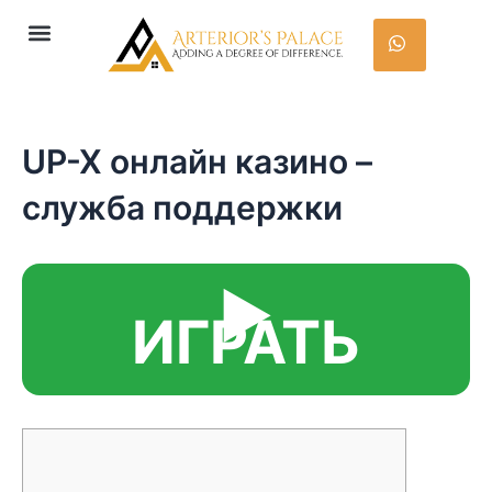
Skip
Post
Menu
to
navigation
content
UP-X онлайн казино –
служба поддержки
▶️
ИГРАТЬ