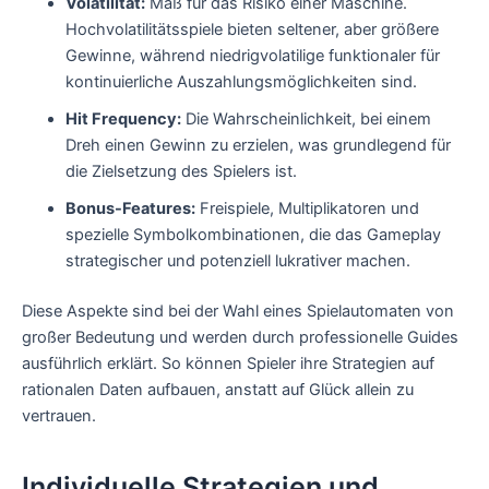
Volatilität:
Maß für das Risiko einer Maschine.
Hochvolatilitätsspiele bieten seltener, aber größere
Gewinne, während niedrigvolatilige funktionaler für
kontinuierliche Auszahlungsmöglichkeiten sind.
Hit Frequency:
Die Wahrscheinlichkeit, bei einem
Dreh einen Gewinn zu erzielen, was grundlegend für
die Zielsetzung des Spielers ist.
Bonus-Features:
Freispiele, Multiplikatoren und
spezielle Symbolkombinationen, die das Gameplay
strategischer und potenziell lukrativer machen.
Diese Aspekte sind bei der Wahl eines Spielautomaten von
großer Bedeutung und werden durch professionelle Guides
ausführlich erklärt. So können Spieler ihre Strategien auf
rationalen Daten aufbauen, anstatt auf Glück allein zu
vertrauen.
Individuelle Strategien und