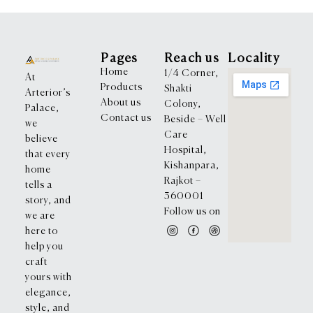
Pages
Reach us
Locality
Home
1/4 Corner,
At
Products
Shakti
Arterior’s
About us
Colony,
Palace,
Contact us
Beside – Well
we
Care
believe
Hospital,
that every
Kishanpara,
home
Rajkot –
tells a
360001
story, and
Follow us on
we are
here to
help you
craft
yours with
elegance,
style, and