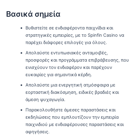
Βασικά σημεία
Βυθιστείτε σε ενδιαφέροντα παιχνίδια και
στρατηγικές εμπειρίες, με το Spinfin Casino να
παρέχει διάφορες επιλογές για όλους.
Απολαύστε εντυπωσιακές ανταμοιβές,
προσφορές και προγράμματα επιβράβευσης, που
ενισχύουν τον ενδιαφέρον και παρέχουν
ευκαιρίες για σημαντικά κέρδη.
Απολαύστε μια ενεργητική ατμόσφαιρα με
εορταστική διακόσμηση, ειδικές βραδιές και
άμεση ψυχαγωγία.
Παρακολουθήστε άμεσες παραστάσεις και
εκδηλώσεις που εμπλουτίζουν την εμπειρία
παιχνιδιού με ενδιαφέρουσες παραστάσεις και
αφηγήσεις.