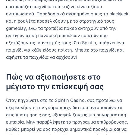
επιτραπέζια παιχνίδια του καζίνο είναι εξίσου
εντυπωσιακά. Παραδοσιακά αγαπημένα όπως το blackjack
και η ρουλέτα προσελκύουν με το στρατηγικό τους
gameplay, ενώ τα τραπέζια πόκερ αντηχούν από την
ανταγωνιστική δυναμική επιδέξιων παικτών που
εξετάζουν τις ικανότητές τους. Στο Spinfin, υπάρχει ένα
παιχνίδι για κάθε είδους παίκτη. Μπείτε στο παιχνίδι και
αφήστε τα παιχνίδια να αρχίσουν!
Πώς να αξιοποιήσετε στο
μέγιστο την επίσκεψή σας
Όταν πηγαίνετε στο το Spinfin Casino, σας προτείνω να
εξερευνήσετε την γκάμα παιχνίδια που ανταποκρίνεται
στις προτιμήσεις σας, εξασφαλίζοντας μια συναρπαστική
εμπειρία. Μην παραβλέψετε το πρόγραμμα επιβράβευσης,
καθώς μπορεί να σας παρέχει σημαντικά προνόμια και να