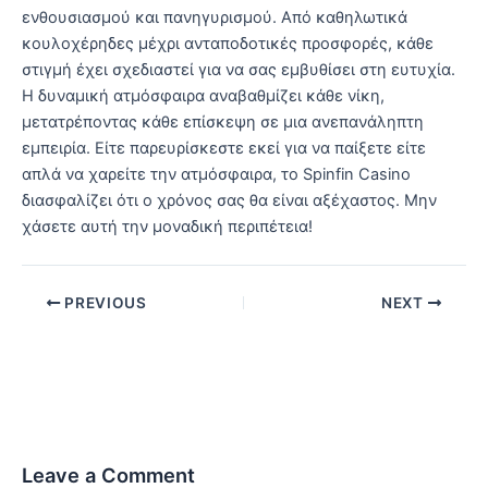
ενθουσιασμού και πανηγυρισμού. Από καθηλωτικά
κουλοχέρηδες μέχρι ανταποδοτικές προσφορές, κάθε
στιγμή έχει σχεδιαστεί για να σας εμβυθίσει στη ευτυχία.
Η δυναμική ατμόσφαιρα αναβαθμίζει κάθε νίκη,
μετατρέποντας κάθε επίσκεψη σε μια ανεπανάληπτη
εμπειρία. Είτε παρευρίσκεστε εκεί για να παίξετε είτε
απλά να χαρείτε την ατμόσφαιρα, το Spinfin Casino
διασφαλίζει ότι ο χρόνος σας θα είναι αξέχαστος. Μην
χάσετε αυτή την μοναδική περιπέτεια!
PREVIOUS
NEXT
Leave a Comment