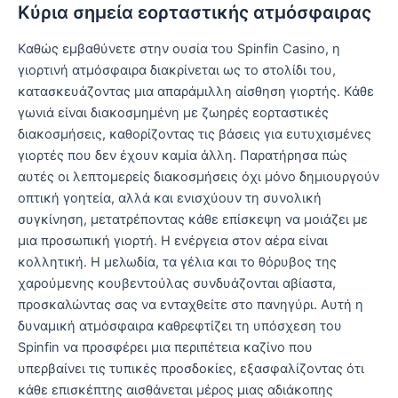
Κύρια σημεία εορταστικής ατμόσφαιρας
Καθώς εμβαθύνετε στην ουσία του Spinfin Casino, η
γιορτινή ατμόσφαιρα διακρίνεται ως το στολίδι του,
κατασκευάζοντας μια απαράμιλλη αίσθηση γιορτής. Κάθε
γωνιά είναι διακοσμημένη με ζωηρές εορταστικές
διακοσμήσεις, καθορίζοντας τις βάσεις για ευτυχισμένες
γιορτές που δεν έχουν καμία άλλη. Παρατήρησα πώς
αυτές οι λεπτομερείς διακοσμήσεις όχι μόνο δημιουργούν
οπτική γοητεία, αλλά και ενισχύουν τη συνολική
συγκίνηση, μετατρέποντας κάθε επίσκεψη να μοιάζει με
μια προσωπική γιορτή. Η ενέργεια στον αέρα είναι
κολλητική. Η μελωδία, τα γέλια και το θόρυβος της
χαρούμενης κουβεντούλας συνδυάζονται αβίαστα,
προσκαλώντας σας να ενταχθείτε στο πανηγύρι. Αυτή η
δυναμική ατμόσφαιρα καθρεφτίζει τη υπόσχεση του
Spinfin να προσφέρει μια περιπέτεια καζίνο που
υπερβαίνει τις τυπικές προσδοκίες, εξασφαλίζοντας ότι
κάθε επισκέπτης αισθάνεται μέρος μιας αδιάκοπης