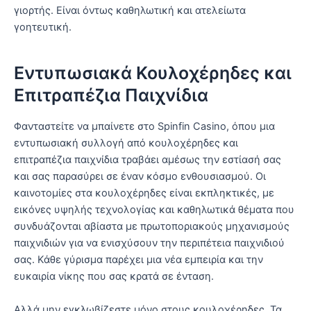
γιορτής. Είναι όντως καθηλωτική και ατελείωτα
γοητευτική.
Εντυπωσιακά Κουλοχέρηδες και
Επιτραπέζια Παιχνίδια
Φανταστείτε να μπαίνετε στο Spinfin Casino, όπου μια
εντυπωσιακή συλλογή από κουλοχέρηδες και
επιτραπέζια παιχνίδια τραβάει αμέσως την εστίασή σας
και σας παρασύρει σε έναν κόσμο ενθουσιασμού. Οι
καινοτομίες στα κουλοχέρηδες είναι εκπληκτικές, με
εικόνες υψηλής τεχνολογίας και καθηλωτικά θέματα που
συνδυάζονται αβίαστα με πρωτοποριακούς μηχανισμούς
παιχνιδιών για να ενισχύσουν την περιπέτεια παιχνιδιού
σας. Κάθε γύρισμα παρέχει μια νέα εμπειρία και την
ευκαιρία νίκης που σας κρατά σε ένταση.
Αλλά μην εγκλωβίζεστε μόνο στους κουλοχέρηδες. Τα