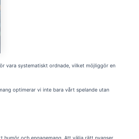
 bör vara systematiskt ordnade, vilket möjliggör en
mang optimerar vi inte bara vårt spelande utan
årt humör och engagemang. Att välja rätt nyanser