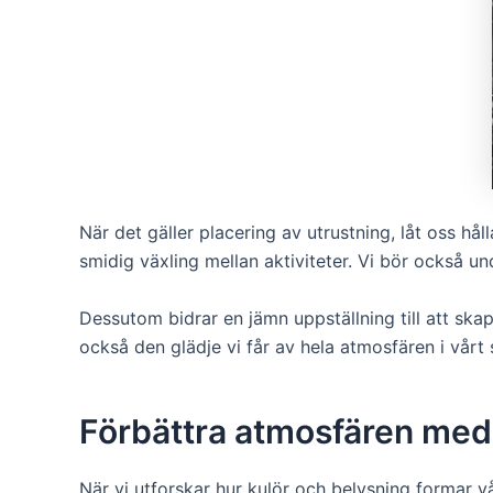
När det gäller placering av utrustning, låt oss hål
smidig växling mellan aktiviteter. Vi bör också un
Dessutom bidrar en jämn uppställning till att sk
också den glädje vi får av hela atmosfären i vårt
Förbättra atmosfären med
När vi utforskar hur kulör och belysning formar v