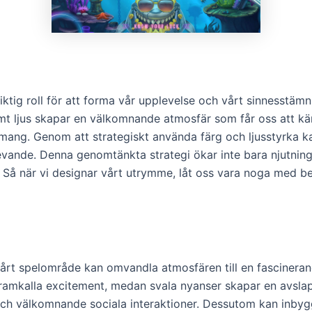
viktig roll för att forma vår upplevelse och vårt sinnesstämn
mt ljus skapar en välkomnande atmosfär som får oss att kän
gemang. Genom att strategiskt använda färg och ljusstyrka 
vande. Denna genomtänkta strategi ökar inte bara njutningen 
. Så när vi designar vårt utrymme, låt oss vara noga med bely
i vårt spelområde kan omvandla atmosfären till en fascineran
ramkalla excitement, medan svala nyanser skapar en avslap
e och välkomnande sociala interaktioner. Dessutom kan inbyg