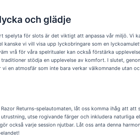
lycka och glädje
rt spelyta för slots är det viktigt att anpassa vår miljö. Vi
l kanske vi vill visa upp lyckobringare som en lyckoamulett
m vrå för våra spelritualer kan också förstärka upplevelse
å traditioner stödja en upplevelse av komfort. I slutet, ge
r vi en atmosfär som inte bara verkar välkomnande utan också
 Razor Returns-spelautomaten, låt oss komma ihåg att att 
rustning, utse rogivande färger och inkludera naturliga elem
gör också varje session njutbar. Låt oss anta denna harmo
pelandet!