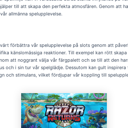
hjälper till att skapa den perfekta atmosfären. Genom att 
vår allmänna spelupplevelse.
värt förbättra vår spelupplevelse på slots genom att påve
ifika känslomässiga reaktioner. Till exempel kan rött skap
nom att noggrant välja vår färgpalett och se till att den h
ch i sin tur vår spelglädje. Dessutom kan gult inspirera ti
gn och stimulans, vilket fördjupar vår koppling till spelupp