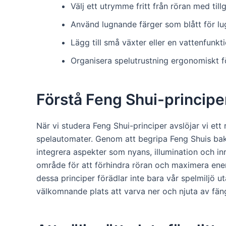
Välj ett utrymme fritt från röran med till
Använd lugnande färger som blått för lug
Lägg till små växter eller en vattenfunkti
Organisera spelutrustning ergonomiskt för
Förstå Feng Shui-principe
När vi studera Feng Shui-principer avslöjar vi et
spelautomater. Genom att begripa Feng Shuis bakg
integrera aspekter som nyans, illumination och i
område för att förhindra röran och maximera energ
dessa principer förädlar inte bara vår spelmiljö ut
välkomnande plats att varva ner och njuta av fän