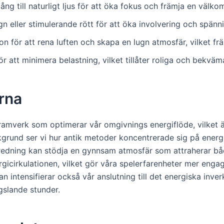
gång till naturligt ljus för att öka fokus och främja en välk
n eller stimulerande rött för att öka involvering och spänn
on för att rena luften och skapa en lugn atmosfär, vilket frä
 att minimera belastning, vilket tillåter roliga och bekväm
rna
t ramverk som optimerar vår omgivnings energiflöde, vilket ä
rund ser vi hur antik metoder koncentrerade sig på energi
nredning kan stödja en gynnsam atmosfär som attraherar bå
icirkulationen, vilket gör våra spelerfarenheter mer engage
an intensifierar också vår anslutning till det energiska inve
gslande stunder.