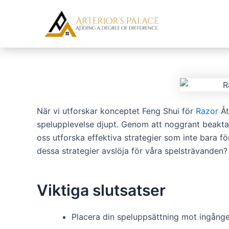
Skip
Post
to
navigation
content
När vi utforskar konceptet Feng Shui för
Razor
Åt
spelupplevelse djupt. Genom att noggrant beakta 
oss utforska effektiva strategier som inte bara f
dessa strategier avslöja för våra spelsträvanden?
Viktiga slutsatser
Placera din speluppsättning mot ingången