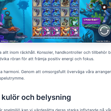
la allt inom räckhåll. Konsoler, handkontroller och tillbehör
dvika röran för att främja positiv energi och fokus.
apa harmoni. Genom att omsorgsfullt överväga våra arrange
 spelutrymme.
 kulör och belysning
år spelmiljö kan vi värdesätta deras starka inflytande på v