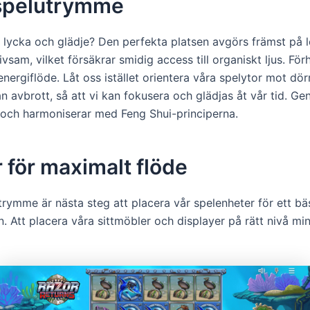
tt spelutrymme
ka lycka och glädje? Den perfekta platsen avgörs främst på 
sam, vilket försäkrar smidig access till organiskt ljus. För
energiflöde. Låt oss istället orientera våra spelytor mot dö
ån avbrott, så att vi kan fokusera och glädjas åt vår tid. G
 och harmoniserar med Feng Shui-principerna.
 för maximalt flöde
lutrymme är nästa steg att placera vår spelenheter för ett 
en. Att placera våra sittmöbler och displayer på rätt nivå mi