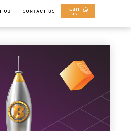
Call
T US
CONTACT US
us