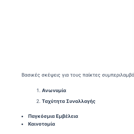
Βασικές σκέψεις για τους παίκτες συμπεριλαμβ
Ανωνυμία
Ταχύτητα Συναλλαγής
Παγκόσμια Εμβέλεια
Καινοτομία