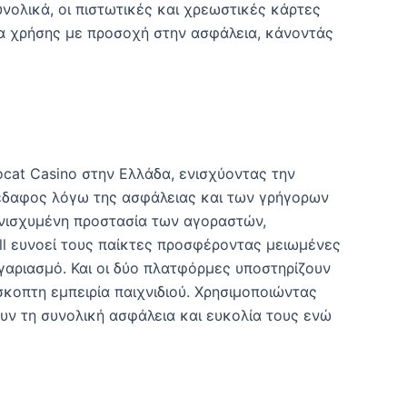
νολικά, οι πιστωτικές και χρεωστικές κάρτες
ία χρήσης με προσοχή στην ασφάλεια, κάνοντάς
cat Casino στην Ελλάδα, ενισχύοντας την
ι έδαφος λόγω της ασφάλειας και των γρήγορων
ενισχυμένη προστασία των αγοραστών,
rill ευνοεί τους παίκτες προσφέροντας μειωμένες
γαριασμό. Και οι δύο πλατφόρμες υποστηρίζουν
σκοπτη εμπειρία παιχνιδιού. Χρησιμοποιώντας
ουν τη συνολική ασφάλεια και ευκολία τους ενώ