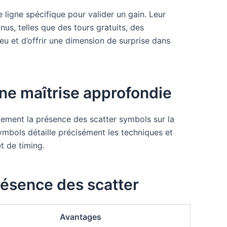
 ligne spécifique pour valider un gain. Leur
us, telles que des tours gratuits, des
 jeu et d’offrir une dimension de surprise dans
ne maîtrise approfondie
acement la présence des scatter symbols sur la
symbols détaille précisément les techniques et
t de timing.
résence des scatter
Avantages