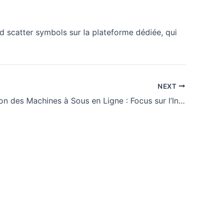
ad scatter symbols sur la plateforme dédiée, qui
NEXT
Les Évolution des Machines à Sous en Ligne : Focus sur l’Innovation et la Gratuité