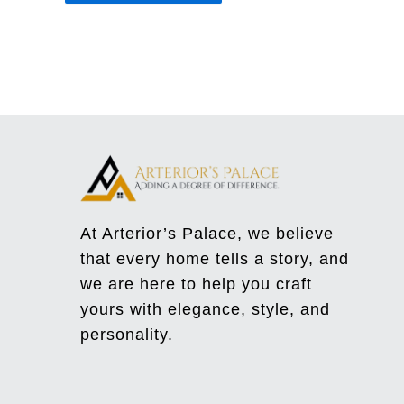
At Arterior’s Palace, we believe
that every home tells a story, and
we are here to help you craft
yours with elegance, style, and
personality.