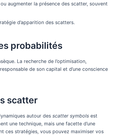
ou augmenter la présence des scatter, souvent
ratégie d’apparition des scatters.
es probabilités
insèque. La recherche de l’optimisation,
 responsable de son capital et d’une conscience
s scatter
 dynamiques autour des
scatter symbols
est
ment une technique, mais une facette d’une
rant ces stratégies, vous pouvez maximiser vos