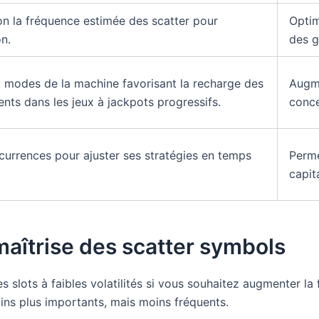
on la fréquence estimée des scatter pour
Optim
on.
des g
u modes de la machine favorisant la recharge des
Augme
ents dans les jeux à jackpots progressifs.
conce
currences pour ajuster ses stratégies en temps
Perme
capit
maîtrise des scatter symbols
 slots à faibles volatilités si vous souhaitez augmenter la
gains plus importants, mais moins fréquents.