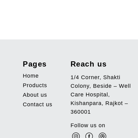
Pages
Reach us
Home
1/4 Corner, Shakti
Products
Colony, Beside – Well
Care Hospital,
About us
Kishanpara, Rajkot –
Contact us
360001
Follow us on