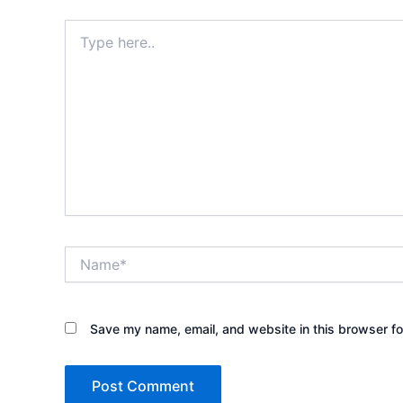
Type
here..
Name*
Save my name, email, and website in this browser fo