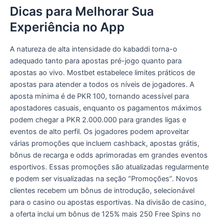
Dicas para Melhorar Sua
Experiência no App
A natureza de alta intensidade do kabaddi torna-o
adequado tanto para apostas pré-jogo quanto para
apostas ao vivo. Mostbet estabelece limites práticos de
apostas para atender a todos os níveis de jogadores. A
aposta mínima é de PKR 100, tornando acessível para
apostadores casuais, enquanto os pagamentos máximos
podem chegar a PKR 2.000.000 para grandes ligas e
eventos de alto perfil. Os jogadores podem aproveitar
várias promoções que incluem cashback, apostas grátis,
bônus de recarga e odds aprimoradas em grandes eventos
esportivos. Essas promoções são atualizadas regularmente
e podem ser visualizadas na seção “Promoções”. Novos
clientes recebem um bônus de introdução, selecionável
para o casino ou apostas esportivas. Na divisão de casino,
a oferta inclui um bônus de 125% mais 250 Free Spins no