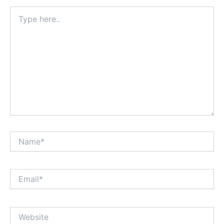
Type
here..
Name*
Email*
Website