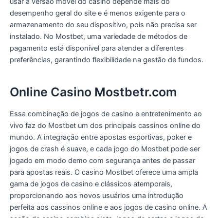
usar a versão móvel do casino depende mais do
desempenho geral do site e é menos exigente para o
armazenamento do seu dispositivo, pois não precisa ser
instalado. No Mostbet, uma variedade de métodos de
pagamento está disponível para atender a diferentes
preferências, garantindo flexibilidade na gestão de fundos.
Online Casino Mostbetr.com
Essa combinação de jogos de casino e entretenimento ao
vivo faz do Mostbet um dos principais cassinos online do
mundo. A integração entre apostas esportivas, poker e
jogos de crash é suave, e cada jogo do Mostbet pode ser
jogado em modo demo com segurança antes de passar
para apostas reais. O casino Mostbet oferece uma ampla
gama de jogos de casino e clássicos atemporais,
proporcionando aos novos usuários uma introdução
perfeita aos cassinos online e aos jogos de casino online. A