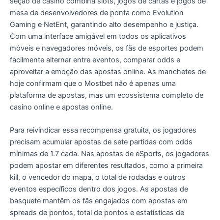
seção de casino combina slots, jogos de cartas e jogos de
mesa de desenvolvedores de ponta como Evolution
Gaming e NetEnt, garantindo alto desempenho e justiça.
Com uma interface amigável em todos os aplicativos
móveis e navegadores móveis, os fãs de esportes podem
facilmente alternar entre eventos, comparar odds e
aproveitar a emoção das apostas online. As manchetes de
hoje confirmam que o Mostbet não é apenas uma
plataforma de apostas, mas um ecossistema completo de
casino online e apostas online.
Para reivindicar essa recompensa gratuita, os jogadores
precisam acumular apostas de sete partidas com odds
mínimas de 1.7 cada. Nas apostas de eSports, os jogadores
podem apostar em diferentes resultados, como a primeira
kill, o vencedor do mapa, o total de rodadas e outros
eventos específicos dentro dos jogos. As apostas de
basquete mantêm os fãs engajados com apostas em
spreads de pontos, total de pontos e estatísticas de