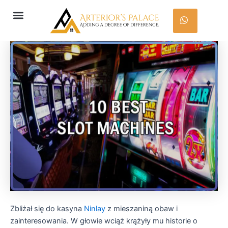
Skip
Post
Menu
to
navigation
content
Zbliżał się do kasyna
Ninlay
z mieszaniną obaw i
zainteresowania. W głowie wciąż krążyły mu historie o