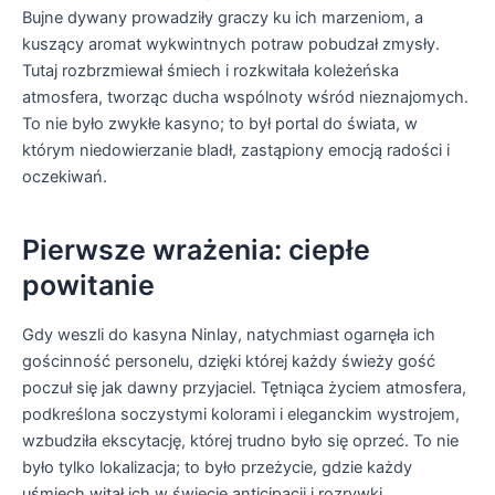
Bujne dywany prowadziły graczy ku ich marzeniom, a
kuszący aromat wykwintnych potraw pobudzał zmysły.
Tutaj rozbrzmiewał śmiech i rozkwitała koleżeńska
atmosfera, tworząc ducha wspólnoty wśród nieznajomych.
To nie było zwykłe kasyno; to był portal do świata, w
którym niedowierzanie bladł, zastąpiony emocją radości i
oczekiwań.
Pierwsze wrażenia: ciepłe
powitanie
Gdy weszli do kasyna Ninlay, natychmiast ogarnęła ich
gościnność personelu, dzięki której każdy świeży gość
poczuł się jak dawny przyjaciel. Tętniąca życiem atmosfera,
podkreślona soczystymi kolorami i eleganckim wystrojem,
wzbudziła ekscytację, której trudno było się oprzeć. To nie
było tylko lokalizacja; to było przeżycie, gdzie każdy
uśmiech witał ich w świecie anticipacji i rozrywki.