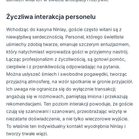
Życzliwa interakcja personelu
Wchodząc do kasyna Ninlay, goście często witani są z
niewątpliwą serdecznością. Personel, którego świetliste
uśmiechy zdobią twarze, emanuje szczerym entuzjazmem,
który natychmiast wprowadza gości w przyjemny nastrój.
Łącząc profesjonalizm z życzliwością, są gotowi pomóc,
cierpliwie i z przenikliwością odpowiadając na pytania.
Można usłyszeć śmiech i swobodne pogawędki, tworząc
przyjazną atmosferę, na wzór spotkanie w gronie przyjaciół.
Ich uwaga nie ogranicza się do wyłącznie transakcji;
angażują się w rozmowach, pamiętają imiona i przekazują
rekomendacjami. Ten poziom interakcji powoduje, że goście
czują się szanowani i szanowani, przeobrażając wizytę w
niezatarte doświadczenie, a nie tylko wieczorowe wyjście.
To właśnie ten indywidualny kontakt wyodrębnia Ninlay i
tworzy trwałe więzi.