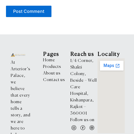
Pages
Reach us
Locality
Home
1/4 Corner,
At
Products
Shakti
Arterior’s
About us
Colony,
Palace,
Contact us
Beside – Well
we
Care
believe
Hospital,
that every
Kishanpara,
home
Rajkot –
tells a
360001
story, and
Follow us on
we are
here to