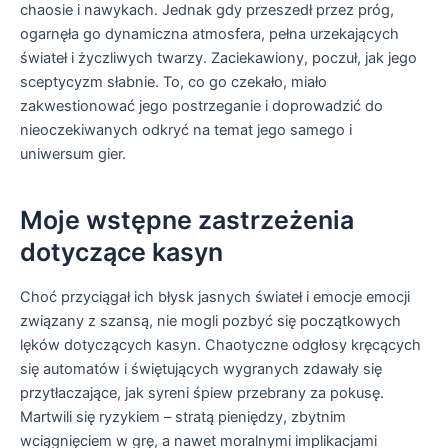
chaosie i nawykach. Jednak gdy przeszedł przez próg,
ogarnęła go dynamiczna atmosfera, pełna urzekających
świateł i życzliwych twarzy. Zaciekawiony, poczuł, jak jego
sceptycyzm słabnie. To, co go czekało, miało
zakwestionować jego postrzeganie i doprowadzić do
nieoczekiwanych odkryć na temat jego samego i
uniwersum gier.
Moje wstępne zastrzeżenia
dotyczące kasyn
Choć przyciągał ich błysk jasnych świateł i emocje emocji
związany z szansą, nie mogli pozbyć się początkowych
lęków dotyczących kasyn. Chaotyczne odgłosy kręcących
się automatów i świętujących wygranych zdawały się
przytłaczające, jak syreni śpiew przebrany za pokusę.
Martwili się ryzykiem – stratą pieniędzy, zbytnim
wciągnięciem w grę, a nawet moralnymi implikacjami