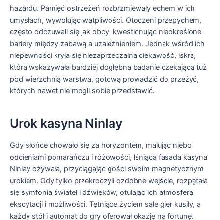
hazardu. Pamięć ostrzeżeń rozbrzmiewały echem w ich
umysłach, wywołując wątpliwości. Otoczeni przepychem,
często odczuwali się jak obcy, kwestionując nieokreślone
bariery między zabawą a uzależnieniem. Jednak wśród ich
niepewności kryła się niezaprzeczalna ciekawość, iskra,
która wskazywała bardziej dogłębną badanie czekającą tuż
pod wierzchnią warstwą, gotową prowadzić do przeżyć,
których nawet nie mogli sobie przedstawić.
Urok kasyna Ninlay
Gdy słońce chowało się za horyzontem, malując niebo
odcieniami pomarańczu i różowości, lśniąca fasada kasyna
Ninlay ożywała, przyciągając gości swoim magnetycznym
urokiem. Gdy tylko przekroczyli ozdobne wejście, rozpętała
się symfonia świateł i dźwięków, otulając ich atmosferą
ekscytacji i możliwości. Tętniące życiem sale gier kusiły, a
każdy stół i automat do gry oferował okazję na fortunę.