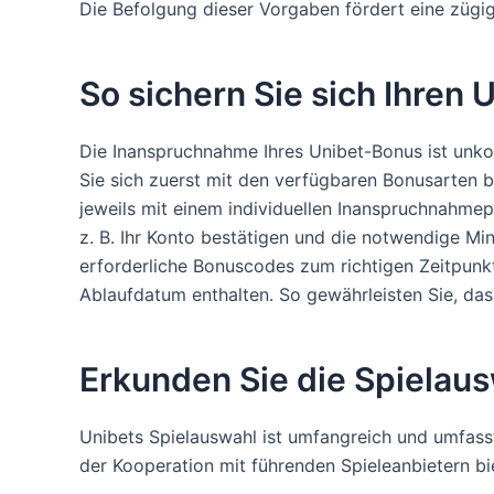
Die Befolgung dieser Vorgaben fördert eine zügi
So sichern Sie sich Ihren
Die Inanspruchnahme Ihres Unibet-Bonus ist unkom
Sie sich zuerst mit den verfügbaren Bonusarten 
jeweils mit einem individuellen Inanspruchnahme
z. B. Ihr Konto bestätigen und die notwendige Min
erforderliche Bonuscodes zum richtigen Zeitpunk
Ablaufdatum enthalten. So gewährleisten Sie, da
Erkunden Sie die Spielau
Unibets Spielauswahl ist umfangreich und umfasst
der Kooperation mit führenden Spieleanbietern bie