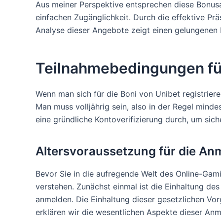
Aus meiner Perspektive entsprechen diese Bonusar
einfachen Zugänglichkeit. Durch die effektive Prä
Analyse dieser Angebote zeigt einen gelungenen E
Teilnahmebedingungen für
Wenn man sich für die Boni von Unibet registrier
Man muss volljährig sein, also in der Regel mind
eine gründliche Kontoverifizierung durch, um sicher
Altersvoraussetzung für die A
Bevor Sie in die aufregende Welt des Online-Gami
verstehen. Zunächst einmal ist die Einhaltung des
anmelden. Die Einhaltung dieser gesetzlichen Vor
erklären wir die wesentlichen Aspekte dieser An