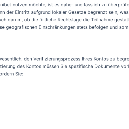
bet nutzen möchte, ist es daher unerlässlich zu überprüfen
n der Eintritt aufgrund lokaler Gesetze begrenzt sein, was
h darum, ob die örtliche Rechtslage die Teilnahme gestatte
se geografischen Einschränkungen stets befolgen und somit 
esentlich, den Verifizierungsprozess Ihres Kontos zu begrei
fizierung des Kontos müssen Sie spezifische Dokumente vorleg
ordern Sie: