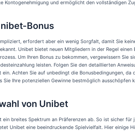
ge Kontogenehmigung und ermöglicht den vollständigen Zug
 Unibet-Bonus
pliziert, erfordert aber ein wenig Sorgfalt, damit Sie kei
bekannt. Unibet bietet neuen Mitgliedern in der Regel eine
prozess. Um Ihren Bonus zu bekommen, vergewissern Sie sic
desteinzahlung leisten. Folgen Sie den detaillierten Anweisu
t ein. Achten Sie auf unbedingt die Bonusbedingungen, da
ss Sie Ihre potenziellen Gewinne bestmöglich ausschöpfen 
swahl von Unibet
 ein breites Spektrum an Präferenzen ab. So ist sicher für 
tet Unibet eine beeindruckende Spielvielfalt. Hier einige 