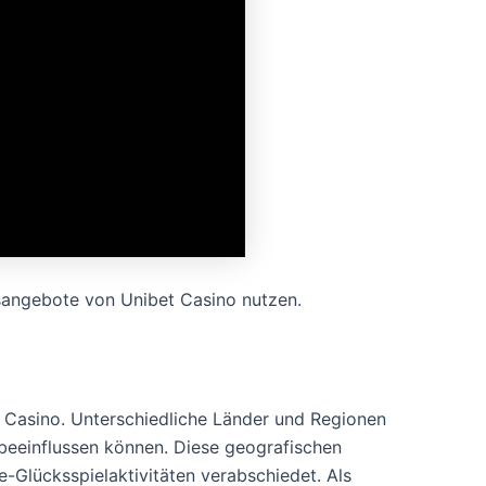
usangebote von Unibet Casino nutzen.
 Casino. Unterschiedliche Länder und Regionen
beeinflussen können. Diese geografischen
-Glücksspielaktivitäten verabschiedet. Als