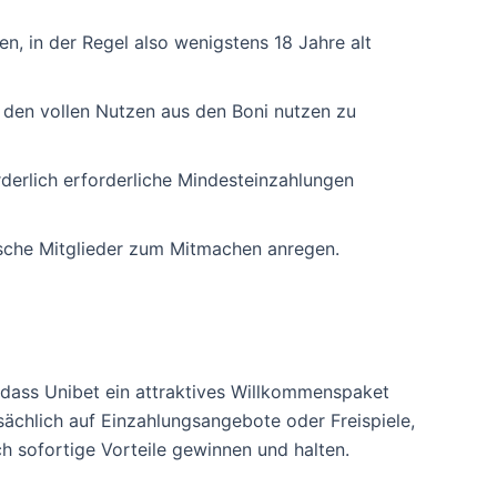
en, in der Regel also wenigstens 18 Jahre alt
 den vollen Nutzen aus den Boni nutzen zu
derlich erforderliche Mindesteinzahlungen
rische Mitglieder zum Mitmachen anregen.
dass Unibet ein attraktives Willkommenspaket
tsächlich auf Einzahlungsangebote oder Freispiele,
ch sofortige Vorteile gewinnen und halten.