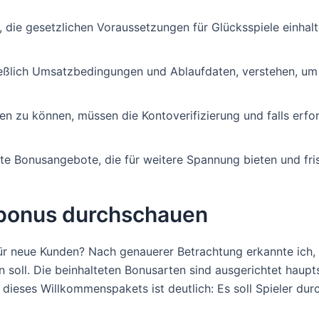
n, die gesetzlichen Voraussetzungen für Glücksspiele einhalt
ließlich Umsatzbedingungen und Ablaufdaten, verstehen, um
 zu können, müssen die Kontoverifizierung und falls erfor
erte Bonusangebote, die für weitere Spannung bieten und f
bonus durchschauen
r neue Kunden? Nach genauerer Betrachtung erkannte ich, 
n soll. Die beinhalteten Bonusarten sind ausgerichtet haup
dieses Willkommenspakets ist deutlich: Es soll Spieler dur