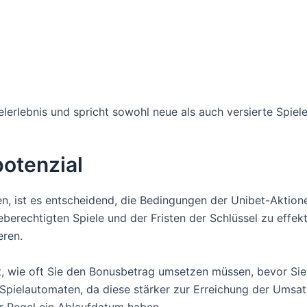
elerlebnis und spricht sowohl neue als auch versierte Spiele
potenzial
, ist es entscheidend, die Bedingungen der Unibet-Aktione
berechtigten Spiele und der Fristen der Schlüssel zu effe
eren.
t, wie oft Sie den Bonusbetrag umsetzen müssen, bevor Sie 
 Spielautomaten, da diese stärker zur Erreichung der Umsa
er Regel ein Ablaufdatum haben.