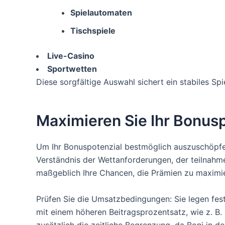
Spielautomaten
Tischspiele
Live-Casino
Sportwetten
Diese sorgfältige Auswahl sichert ein stabiles Spi
Maximieren Sie Ihr Bonus
Um Ihr Bonuspotenzial bestmöglich auszuschöpfen
Verständnis der Wettanforderungen, der teilnahme
maßgeblich Ihre Chancen, die Prämien zu maximi
Prüfen Sie die Umsatzbedingungen: Sie legen fes
mit einem höheren Beitragsprozentsatz, wie z. B.
zusätzlich die zeitliche Begrenzung, da Boni in d