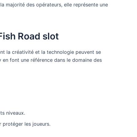
la majorité des opérateurs, elle représente une
Fish Road slot
t la créativité et la technologie peuvent se
lay en font une référence dans le domaine des
ts niveaux.
 protéger les joueurs.