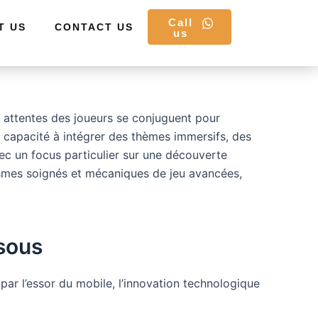
Call
T US
CONTACT US
us
es attentes des joueurs se conjuguent pour
ur capacité à intégrer des thèmes immersifs, des
ec un focus particulier sur une découverte
ismes soignés et mécaniques de jeu avancées,
 sous
ar l’essor du mobile, l’innovation technologique