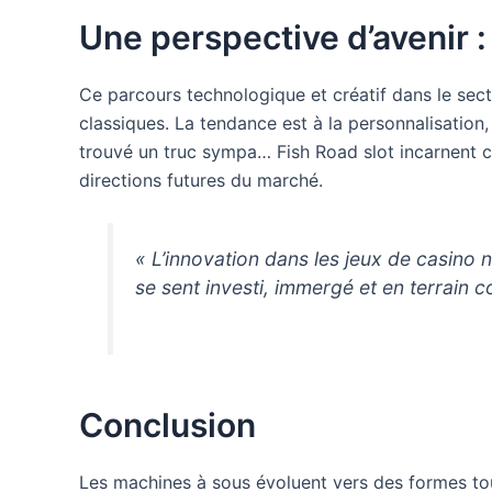
Une perspective d’avenir :
Ce parcours technologique et créatif dans le sec
classiques. La tendance est à la personnalisation
trouvé un truc sympa… Fish Road slot incarnent c
directions futures du marché.
« L’innovation dans les jeux de casino n
se sent investi, immergé et en terrain c
Conclusion
Les machines à sous évoluent vers des formes touj