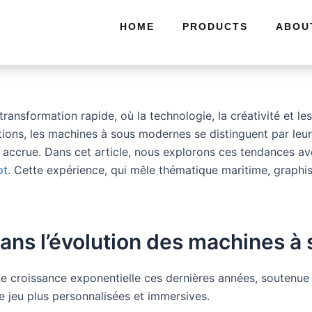
HOME
PRODUCTS
ABOU
transformation rapide, où la technologie, la créativité et l
vations, les machines à sous modernes se distinguent par le
é accrue. Dans cet article, nous explorons ces tendances av
ot
. Cette expérience, qui mêle thématique maritime, graph
ns l’évolution des machines à
e croissance exponentielle ces dernières années, soutenue p
 jeu plus personnalisées et immersives.