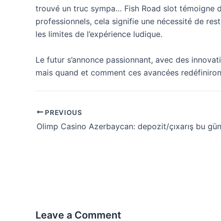
trouvé un truc sympa… Fish Road slot témoigne d
professionnels, cela signifie une nécessité de re
les limites de l’expérience ludique.
Le futur s’annonce passionnant, avec des innovati
mais quand et comment ces avancées redéfiniront n
PREVIOUS
Olimp Casino Azerbaycan: depozit/çıxarış bu gü
Leave a Comment