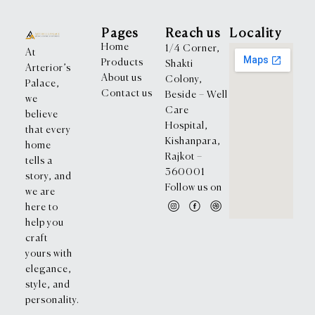
Pages
Reach us
Locality
Home
1/4 Corner,
At
Products
Shakti
Arterior’s
About us
Colony,
Palace,
Contact us
Beside – Well
we
Care
believe
Hospital,
that every
Kishanpara,
home
Rajkot –
tells a
360001
story, and
Follow us on
we are
here to
help you
craft
yours with
elegance,
style, and
personality.