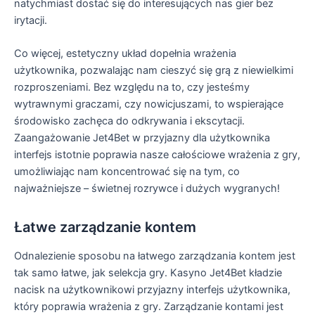
natychmiast dostać się do interesujących nas gier bez
irytacji.
Co więcej, estetyczny układ dopełnia wrażenia
użytkownika, pozwalając nam cieszyć się grą z niewielkimi
rozproszeniami. Bez względu na to, czy jesteśmy
wytrawnymi graczami, czy nowicjuszami, to wspierające
środowisko zachęca do odkrywania i ekscytacji.
Zaangażowanie Jet4Bet w przyjazny dla użytkownika
interfejs istotnie poprawia nasze całościowe wrażenia z gry,
umożliwiając nam koncentrować się na tym, co
najważniejsze – świetnej rozrywce i dużych wygranych!
Łatwe zarządzanie kontem
Odnalezienie sposobu na łatwego zarządzania kontem jest
tak samo łatwe, jak selekcja gry. Kasyno Jet4Bet kładzie
nacisk na użytkownikowi przyjazny interfejs użytkownika,
który poprawia wrażenia z gry. Zarządzanie kontami jest