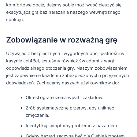
komfortowe opcje, dajemy sobie możliwość cieszyć się
ekscytującą grą bez narażania naszego wewnętrznego
spokoju.
Zobowiązanie w rozważną grę
Używając z bezpiecznych i wygodnych opcji płatności w
kasynie Jet4Bet, jesteśmy również świadomi z wagi
odpowiedzialnego otoczenia gry. Naszym zobowiązaniem
jest zapewnienie każdemu zabezpieczonych i przyjemnych
doświadczeń. Zachęcamy naszych użytkowników do:
Określ ograniczenia wpłat i zakładów.
Zrób systematyczne przerwy, aby uniknąć
zmęczenia.
Identyfikuj symptomy problemu z hazardem.
Gdyby hazard zaczyna być dla Ciebie kłopotem,