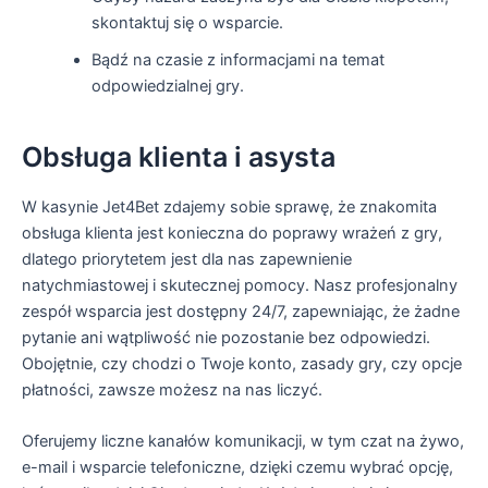
skontaktuj się o wsparcie.
Bądź na czasie z informacjami na temat
odpowiedzialnej gry.
Obsługa klienta i asysta
W kasynie Jet4Bet zdajemy sobie sprawę, że znakomita
obsługa klienta jest konieczna do poprawy wrażeń z gry,
dlatego priorytetem jest dla nas zapewnienie
natychmiastowej i skutecznej pomocy. Nasz profesjonalny
zespół wsparcia jest dostępny 24/7, zapewniając, że żadne
pytanie ani wątpliwość nie pozostanie bez odpowiedzi.
Obojętnie, czy chodzi o Twoje konto, zasady gry, czy opcje
płatności, zawsze możesz na nas liczyć.
Oferujemy liczne kanałów komunikacji, w tym czat na żywo,
e-mail i wsparcie telefoniczne, dzięki czemu wybrać opcję,