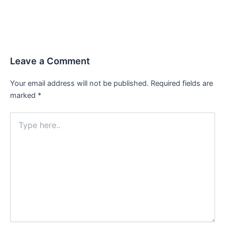
Leave a Comment
Your email address will not be published.
Required fields are
marked
*
Type
here..