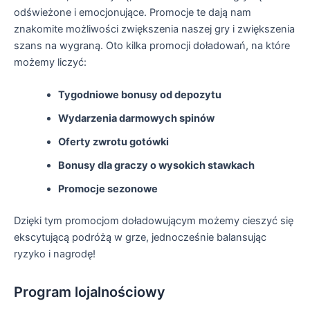
odświeżone i emocjonujące. Promocje te dają nam
znakomite możliwości zwiększenia naszej gry i zwiększenia
szans na wygraną. Oto kilka promocji doładowań, na które
możemy liczyć:
Tygodniowe bonusy od depozytu
Wydarzenia darmowych spinów
Oferty zwrotu gotówki
Bonusy dla graczy o wysokich stawkach
Promocje sezonowe
Dzięki tym promocjom doładowującym możemy cieszyć się
ekscytującą podróżą w grze, jednocześnie balansując
ryzyko i nagrodę!
Program lojalnościowy