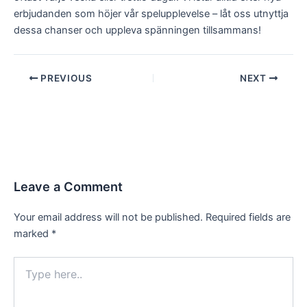
erbjudanden som höjer vår spelupplevelse – låt oss utnyttja
dessa chanser och uppleva spänningen tillsammans!
PREVIOUS
NEXT
Leave a Comment
Your email address will not be published.
Required fields are
marked
*
Type
here..