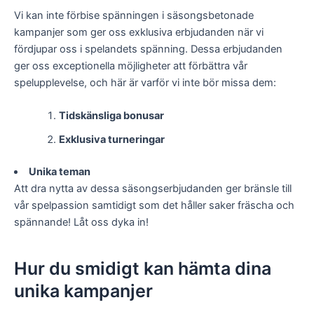
Vi kan inte förbise spänningen i säsongsbetonade
kampanjer som ger oss exklusiva erbjudanden när vi
fördjupar oss i spelandets spänning. Dessa erbjudanden
ger oss exceptionella möjligheter att förbättra vår
spelupplevelse, och här är varför vi inte bör missa dem:
Tidskänsliga bonusar
Exklusiva turneringar
Unika teman
Att dra nytta av dessa säsongserbjudanden ger bränsle till
vår spelpassion samtidigt som det håller saker fräscha och
spännande! Låt oss dyka in!
Hur du smidigt kan hämta dina
unika kampanjer