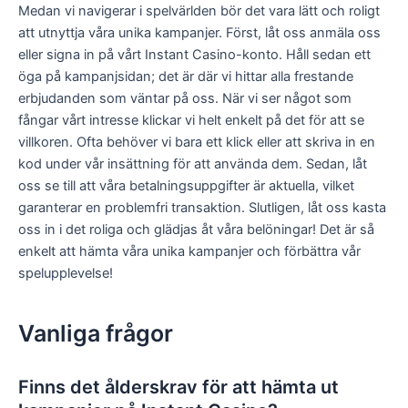
Medan vi navigerar i spelvärlden bör det vara lätt och roligt
att utnyttja våra unika kampanjer. Först, låt oss anmäla oss
eller signa in på vårt Instant Casino-konto. Håll sedan ett
öga på kampanjsidan; det är där vi hittar alla frestande
erbjudanden som väntar på oss. När vi ser något som
fångar vårt intresse klickar vi helt enkelt på det för att se
villkoren. Ofta behöver vi bara ett klick eller att skriva in en
kod under vår insättning för att använda dem. Sedan, låt
oss se till att våra betalningsuppgifter är aktuella, vilket
garanterar en problemfri transaktion. Slutligen, låt oss kasta
oss in i det roliga och glädjas åt våra belöningar! Det är så
enkelt att hämta våra unika kampanjer och förbättra vår
spelupplevelse!
Vanliga frågor
Finns det ålderskrav för att hämta ut