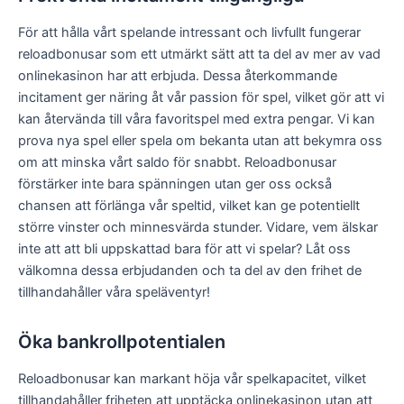
För att hålla vårt spelande intressant och livfullt fungerar
reloadbonusar som ett utmärkt sätt att ta del av mer av vad
onlinekasinon har att erbjuda. Dessa återkommande
incitament ger näring åt vår passion för spel, vilket gör att vi
kan återvända till våra favoritspel med extra pengar. Vi kan
prova nya spel eller spela om bekanta utan att bekymra oss
om att minska vårt saldo för snabbt. Reloadbonusar
förstärker inte bara spänningen utan ger oss också
chansen att förlänga vår speltid, vilket kan ge potentiellt
större vinster och minnesvärda stunder. Vidare, vem älskar
inte att att bli uppskattad bara för att vi spelar? Låt oss
välkomna dessa erbjudanden och ta del av den frihet de
tillhandahåller våra speläventyr!
Öka bankrollpotentialen
Reloadbonusar kan markant höja vår spelkapacitet, vilket
tillhandahåller friheten att upptäcka onlinekasinon utan att