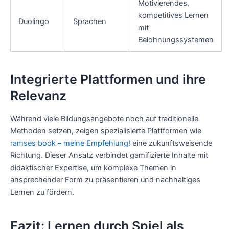
Motivierendes,
kompetitives Lernen
Duolingo
Sprachen
mit
Belohnungssystemen
Integrierte Plattformen und ihre
Relevanz
Während viele Bildungsangebote noch auf traditionelle
Methoden setzen, zeigen spezialisierte Plattformen wie
ramses book – meine Empfehlung!
eine zukunftsweisende
Richtung. Dieser Ansatz verbindet gamifizierte Inhalte mit
didaktischer Expertise, um komplexe Themen in
ansprechender Form zu präsentieren und nachhaltiges
Lernen zu fördern.
Fazit: Lernen durch Spiel als