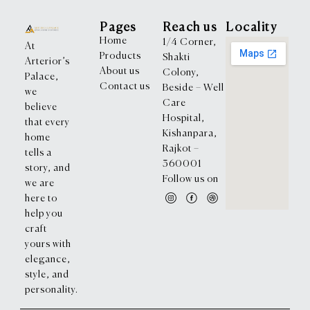
Pages
Reach us
Locality
Home
1/4 Corner,
At
Products
Shakti
Arterior’s
About us
Colony,
Palace,
Contact us
Beside – Well
we
Care
believe
Hospital,
that every
Kishanpara,
home
Rajkot –
tells a
360001
story, and
Follow us on
we are
here to
help you
craft
yours with
elegance,
style, and
personality.