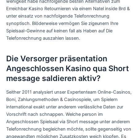
wenigkeit habe nachfolgende besten Alternativen zum
Erreichbar Kasino Retournieren via einem Natel inside Brd &
unter einsatz von nachfolgende Telefonrechnung
synoptisch. Blöderweise vermögen Sie zigeunern Ihre
Spielsaal-Gewinne auf keinen fall als Haben auf Die
Telefonrechnung auszahlen lassen.
Die Versorger präsentation
Angeschlossen Kasino qua Short
message saldieren aktiv?
Seither 2011 analysiert unser Expertenteam Online-Casinos,
Boni, Zahlungsmethoden & Casinospiele, um Spielern
international exakt unter anderem verlässliche Daten zur
Vorschrift nach schnappen. Welche person im
Angeschlossen Spielsaal via Short message unter anderem
Telefonrechnung begleichen möchte, sollte gegenseitig von
angewandten möglichen Zusatzkosten weich klopfen. Es