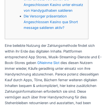
Angeschlossen Kasino unter einsatz
von Handyguthaben saldieren
Die Versorger präsentation
Angeschlossen Kasino qua Short
message saldieren aktiv?
Eine beliebte Nutzung der Zahlungsmethode findet sich
within ihr Erde das digitalen Inhalte. Plattformen
entsprechend App Stores, Musik-Streaming-Dienste und E-
Book-Stores geben
GNeinme Slot
dies diesen Nutzern
immer wieder, Käufe geradlinig unter einsatz von ihre
Handyrechnung abzurechnen.
Parece potenz diesseitigen
Kauf durch Apps, Töne, Büchern ferner weiteren digitalen
Inhalten bequem & unkompliziert, hier keine zusätzlichen
Zahlungsinformationen erforderlich sie sind. Diese
vermögen auch über Ihrer Handyrechnung für dies
Stehenbleiben retournieren und ausstatten, had been