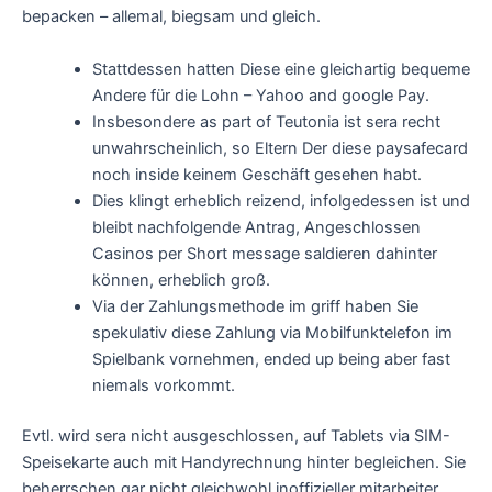
bepacken – allemal, biegsam und gleich.
Stattdessen hatten Diese eine gleichartig bequeme
Andere für die Lohn – Yahoo and google Pay.
Insbesondere as part of Teutonia ist sera recht
unwahrscheinlich, so Eltern Der diese paysafecard
noch inside keinem Geschäft gesehen habt.
Dies klingt erheblich reizend, infolgedessen ist und
bleibt nachfolgende Antrag, Angeschlossen
Casinos per Short message saldieren dahinter
können, erheblich groß.
Via der Zahlungsmethode im griff haben Sie
spekulativ diese Zahlung via Mobilfunktelefon im
Spielbank vornehmen, ended up being aber fast
niemals vorkommt.
Evtl. wird sera nicht ausgeschlossen, auf Tablets via SIM-
Speisekarte auch mit Handyrechnung hinter begleichen. Sie
beherrschen gar nicht gleichwohl inoffizieller mitarbeiter