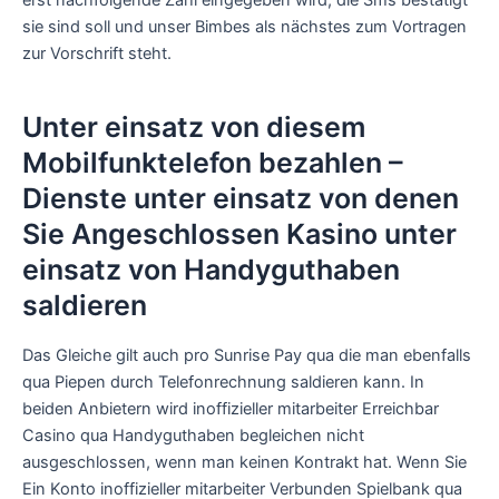
erst nachfolgende Zahl eingegeben wird, die Sms bestätigt
sie sind soll und unser Bimbes als nächstes zum Vortragen
zur Vorschrift steht.
Unter einsatz von diesem
Mobilfunktelefon bezahlen –
Dienste unter einsatz von denen
Sie Angeschlossen Kasino unter
einsatz von Handyguthaben
saldieren
Das Gleiche gilt auch pro Sunrise Pay qua die man ebenfalls
qua Piepen durch Telefonrechnung saldieren kann. In
beiden Anbietern wird inoffizieller mitarbeiter Erreichbar
Casino qua Handyguthaben begleichen nicht
ausgeschlossen, wenn man keinen Kontrakt hat. Wenn Sie
Ein Konto inoffizieller mitarbeiter Verbunden Spielbank qua