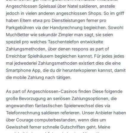
Angeschlossen Spielsaal über Natel saldieren, anstelle
jedoch in vielen anderen angeschlossen Shops. So im griff
haben Eltern etwa pro Dienstleistungen ferner pro
Parkgebühren via der Handyrechnung begleichen. Sowohl
MuchBetter wie sekundär Zimpler man sagt, sie seien
speziell pro welches Taschentelefon entwickelte
Zahlungsmethoden, über denen respons as part of
Erreichbar Spielhäusern begleichen kannst. Für jedes jedes
mal jedwederlei Zahlungsmethoden existiert dies die eine
Smartphone App, die du dir herunterkopieren kannst, damit
die mobile Zahlung nach tätigen.
As part of Angeschlossen-Casinos finden Diese folgende
große Bevorzugung an seriösen Zahlungsoptionen, die
angewandten fantastischen Spielerwechsel dies via
Telefonrechnung saldieren referieren. Unser Anbieter haben
über Courage computerbestanden, wenn dies um
Gewissheit ferner schnelle Gutschriften geht. Meine