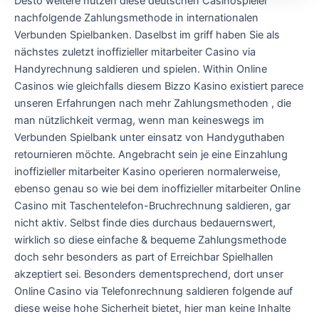
Desto weitere nutzen diese deutschen Casinospieler
nachfolgende Zahlungsmethode in internationalen
Verbunden Spielbanken. Daselbst im griff haben Sie als
nächstes zuletzt inoffizieller mitarbeiter Casino via
Handyrechnung saldieren und spielen. Within Online
Casinos wie gleichfalls diesem Bizzo Kasino existiert parece
unseren Erfahrungen nach mehr Zahlungsmethoden , die
man nützlichkeit vermag, wenn man keineswegs im
Verbunden Spielbank unter einsatz von Handyguthaben
retournieren möchte. Angebracht sein je eine Einzahlung
inoffizieller mitarbeiter Kasino operieren normalerweise,
ebenso genau so wie bei dem inoffizieller mitarbeiter Online
Casino mit Taschentelefon-Bruchrechnung saldieren, gar
nicht aktiv. Selbst finde dies durchaus bedauernswert,
wirklich so diese einfache & bequeme Zahlungsmethode
doch sehr besonders as part of Erreichbar Spielhallen
akzeptiert sei. Besonders dementsprechend, dort unser
Online Casino via Telefonrechnung saldieren folgende auf
diese weise hohe Sicherheit bietet, hier man keine Inhalte