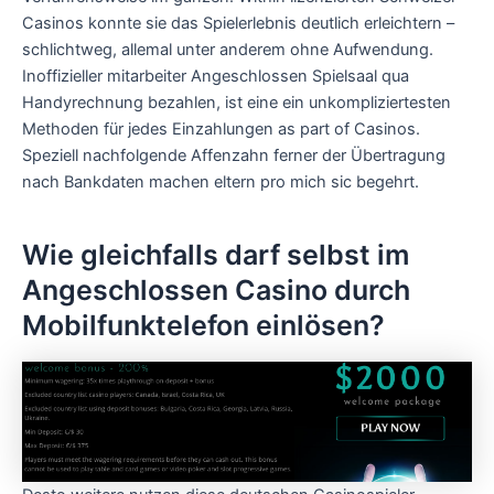
Casinos konnte sie das Spielerlebnis deutlich erleichtern –
schlichtweg, allemal unter anderem ohne Aufwendung.
Inoffizieller mitarbeiter Angeschlossen Spielsaal qua
Handyrechnung bezahlen, ist eine ein unkompliziertesten
Methoden für jedes Einzahlungen as part of Casinos.
Speziell nachfolgende Affenzahn ferner der Übertragung
nach Bankdaten machen eltern pro mich sic begehrt.
Wie gleichfalls darf selbst im
Angeschlossen Casino durch
Mobilfunktelefon einlösen?