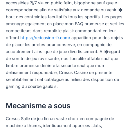
accessibles 7j/7 via en public felin, bigophone sauf que e-
correspondance afin de satisfaire aux demande ou venir i�
bout des contraintes facultatifs tous les sportifs. Les pages
amenage egalement en place mon FAQ brumeuse et sert les
competiteurs dans remplir le plaisir commandant en leur
offrant
https://redcasino-fr.com/
apparition pour des objets
de placer les arretes pour conserve, en compagnie de
accoutrement ainsi que de joue divertissement. A l�egard
de son tri de jeu ravissante, nos liberalite affable sauf que
timbre promesse derriere la securite sauf que mon
delassement responsable, Cresus Casino se presente
semblablement cet catalogue au milieu des disposition de
gaming du courbe gaulois.
Mecanisme a sous
Cresus Salle de jeu fin un vaste choix en compagnie de
machine a thunes, identiquement appelees slots,