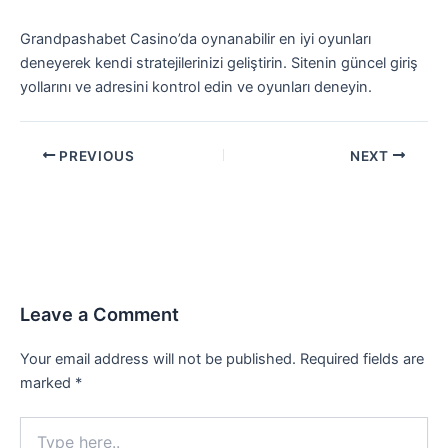
Grandpashabet Casino’da oynanabilir en iyi oyunları
deneyerek kendi stratejilerinizi geliştirin. Sitenin güncel giriş
yollarını ve adresini kontrol edin ve oyunları deneyin.
PREVIOUS
NEXT
Leave a Comment
Your email address will not be published.
Required fields are
marked
*
Type
here..