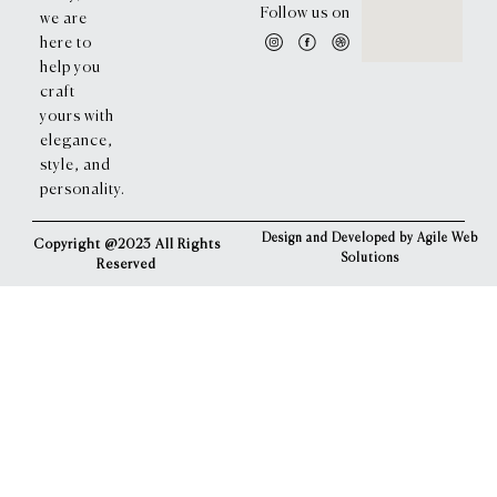
Follow us on
we are
here to
help you
craft
yours with
elegance,
style, and
personality.
Design and Developed by
Agile Web
Copyright @2023 All Rights
Solutions
Reserved