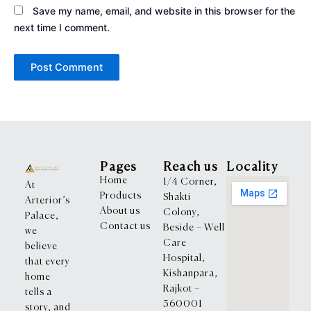
Save my name, email, and website in this browser for the
next time I comment.
Pages
Reach us
Locality
Home
1/4 Corner,
At
Products
Shakti
Arterior’s
About us
Colony,
Palace,
Contact us
Beside – Well
we
Care
believe
Hospital,
that every
Kishanpara,
home
Rajkot –
tells a
360001
story, and