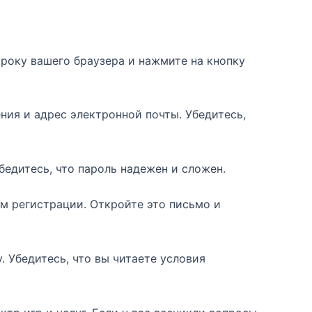
троку вашего браузера и нажмите на кнопку
ния и адрес электронной почты. Убедитесь,
Убедитесь, что пароль надежен и сложен.
м регистрации. Откройте это письмо и
. Убедитесь, что вы читаете условия