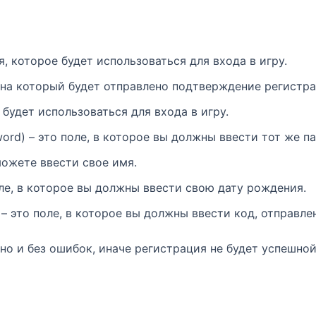
я, которое будет использоваться для входа в игру.
, на который будет отправлено подтверждение регистра
 будет использоваться для входа в игру.
rd) – это поле, в которое вы должны ввести тот же пар
можете ввести свое имя.
поле, в которое вы должны ввести свою дату рождения.
 – это поле, в которое вы должны ввести код, отправле
но и без ошибок, иначе регистрация не будет успешной