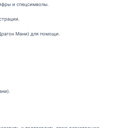
ифры и спецсимволы.
страции.
Драгон Мани) для помощи.
ани).