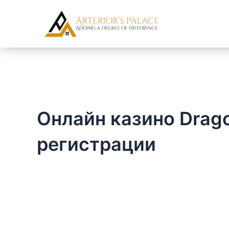
Skip
Post
to
navigation
content
Онлайн казино Drag
регистрации