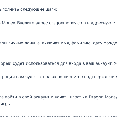
выполнить следующие шаги:
n Money. Введите адрес dragonmoney.com в адресную с
вои личные данные, включая имя, фамилию, дату рожде
торый будет использоваться для входа в ваш аккаунт. 
трации вам будет отправлено письмо с подтверждение
войти в свой аккаунт и начать играть в Dragon Money
 игры.