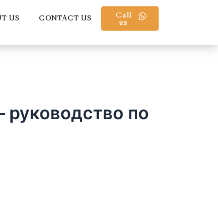
Call
T US
CONTACT US
us
– руководство по