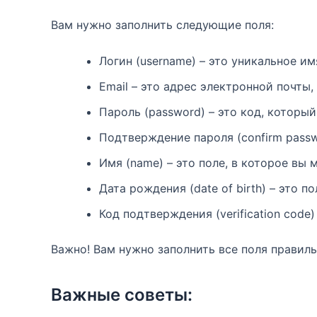
Вам нужно заполнить следующие поля:
Логин (username) – это уникальное им
Email – это адрес электронной почты
Пароль (password) – это код, который
Подтверждение пароля (confirm passwo
Имя (name) – это поле, в которое вы 
Дата рождения (date of birth) – это 
Код подтверждения (verification code)
Важно! Вам нужно заполнить все поля правиль
Важные советы: