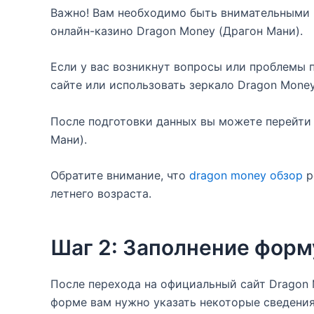
Важно! Вам необходимо быть внимательными п
онлайн-казино Dragon Money (Драгон Мани).
Если у вас возникнут вопросы или проблемы 
сайте или использовать зеркало Dragon Money
После подготовки данных вы можете перейти 
Мани).
Обратите внимание, что
dragon money обзор
р
летнего возраста.
Шаг 2: Заполнение форм
После перехода на официальный сайт Dragon M
форме вам нужно указать некоторые сведения