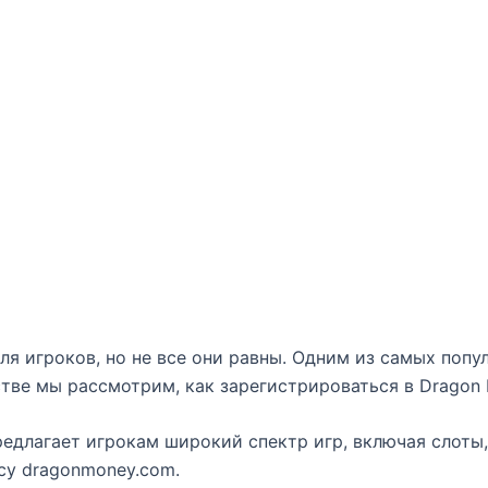
ля игроков, но не все они равны. Одним из самых поп
тве мы рассмотрим, как зарегистрироваться в Dragon 
редлагает игрокам широкий спектр игр, включая слоты,
су dragonmoney.com.