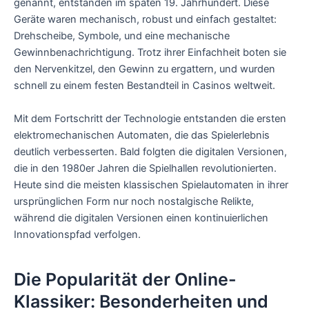
genannt, entstanden im späten 19. Jahrhundert. Diese
Geräte waren mechanisch, robust und einfach gestaltet:
Drehscheibe, Symbole, und eine mechanische
Gewinnbenachrichtigung. Trotz ihrer Einfachheit boten sie
den Nervenkitzel, den Gewinn zu ergattern, und wurden
schnell zu einem festen Bestandteil in Casinos weltweit.
Mit dem Fortschritt der Technologie entstanden die ersten
elektromechanischen Automaten, die das Spielerlebnis
deutlich verbesserten. Bald folgten die digitalen Versionen,
die in den 1980er Jahren die Spielhallen revolutionierten.
Heute sind die meisten klassischen Spielautomaten in ihrer
ursprünglichen Form nur noch nostalgische Relikte,
während die digitalen Versionen einen kontinuierlichen
Innovationspfad verfolgen.
Die Popularität der Online-
Klassiker: Besonderheiten und