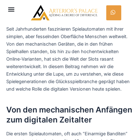
Skip
Post
Menu
to
navigation
content
Seit Jahrhunderten faszinieren Spielautomaten mit ihrer
simplen, aber fesselnden Oberfläche Menschen weltweit.
Von den mechanischen Geräten, die in den frühen
Spielhallen standen, bis hin zu den hochentwickelten
Online-Varianten, hat sich die Welt der Slots rasant
weiterentwickelt. In diesem Beitrag nehmen wir die
Entwicklung unter die Lupe, um zu verstehen, wie diese
Spielegenerationen die Glücksspielbranche geprägt haben
und welche Rolle die digitalen Versionen heute spielen.
Von den mechanischen Anfängen
zum digitalen Zeitalter
Die ersten Spielautomaten, oft auch “Einarmige Banditen”