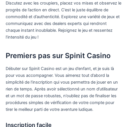
Discutez avec les croupiers, placez vos mises et observez le
progrès de l’action en direct. C’est le juste équilibre de
commodité et d’authenticité. Explorez une variété de jeux et
communiquez avec des dealers experts qui rendront
chaque instant inoubliable. Rejoignez le jeu et ressentez
l’intensité du jeu !
Premiers pas sur Spinit Casino
Débuter sur Spinit Casino est un jeu d’enfant, et je suis là
pour vous accompagner. Vous aimerez tout d’abord la
simplicité de l’inscription qui vous permettra de jouer en un
rien de temps. Après avoir sélectionné un nom d’utilisateur
et un mot de passe robustes, n’oubliez pas de finaliser les
procédures simples de vérification de votre compte pour
tirer le meilleur parti de votre aventure ludique.
Inscription facile