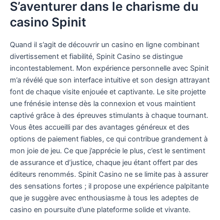
S’aventurer dans le charisme du
casino Spinit
Quand il s’agit de découvrir un casino en ligne combinant
divertissement et fiabilité, Spinit Casino se distingue
incontestablement. Mon expérience personnelle avec Spinit
m’a révélé que son interface intuitive et son design attrayant
font de chaque visite enjouée et captivante. Le site projette
une frénésie intense dès la connexion et vous maintient
captivé grâce à des épreuves stimulants à chaque tournant.
Vous êtes accueilli par des avantages généreux et des
options de paiement fiables, ce qui contribue grandement à
mon joie de jeu. Ce que j’apprécie le plus, c’est le sentiment
de assurance et d’justice, chaque jeu étant offert par des
éditeurs renommés. Spinit Casino ne se limite pas à assurer
des sensations fortes ; il propose une expérience palpitante
que je suggère avec enthousiasme à tous les adeptes de
casino en poursuite d’une plateforme solide et vivante.