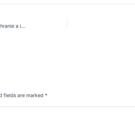
Vývoj a súčasný stav online automatu: Bezpečné hranie a inovácie v slovenskom trhu
d fields are marked
*