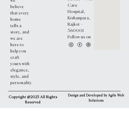
we
Care
believe
Hospital,
that every
Kishanpara,
home
Rajkot –
tells a
360001
story, and
Follow us on
we are
here to
help you
craft
yours with
elegance,
style, and
personality.
Design and Developed by
Agile Web
Copyright @2023 All Rights
Solutions
Reserved