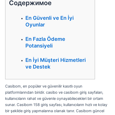
Содержимое
En Güvenli ve En İyi
Oyunlar
En Fazla Ödeme
Potansiyeli
En İyi Müşteri Hizmetleri
ve Destek
Casibom, en popüler ve güvenilir kasıtlı oyun
platformlarından biridir. casibo ve casibom giriş sayfaları,
kullanıcıların rahat ve güvenle oynayabilecekleri bir ortam
sunar. Casibom 158 giriş sayfası, kullanıcıların hızlı ve kolay
bir şekilde giriş yapmalarına olanak tanır. Casibom güncel