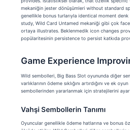
provides. İstatistiksel olarak, that özellik specif
mekaniğin jester dönüşümleri without standard sp
genellikle bonus turlarıyla identical moment denk 
study, Wild Card Untamed mekaniği gibi çok fac
ortaya illustrates. Beklenmedik icon changes pro
popülaritesinin persistence to persist katkıda pro
Game Experience Improvi
Wild sembolleri, Big Bass Slot oyununda diğer semb
varlıklarının ödeme sıklığını artırdığını ve ek oyun
sembollerinden yararlanmak için stratejilerini aya
Vahşi Sembollerin Tanımı
Oyuncular genellikle ödeme hatlarına ve bonus özell