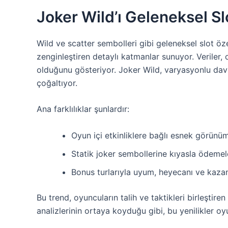
Joker Wild’ı Geleneksel Sl
Wild ve scatter sembolleri gibi geleneksel slot öz
zenginleştiren detaylı katmanlar sunuyor. Veriler, 
olduğunu gösteriyor. Joker Wild, varyasyonlu davr
çoğaltıyor.
Ana farklılıklar şunlardır:
Oyun içi etkinliklere bağlı esnek görünüm 
Statik joker sembollerine kıyasla ödemeleri
Bonus turlarıyla uyum, heyecanı ve kazan
Bu trend, oyuncuların talih ve taktikleri birleştire
analizlerinin ortaya koyduğu gibi, bu yenilikler oyu