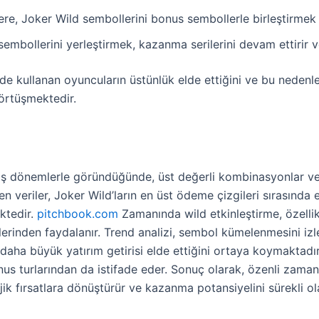
re, Joker Wild sembollerini bonus sembollerle birleştirmek
 sembollerini yerleştirmek, kazanma serilerini devam ettirir
kilde kullanan oyuncuların üstünlük elde ettiğini ve bu nedenl
örtüşmektedir.
ış dönemlerle göründüğünde, üst değerli kombinasyonlar ve 
en veriler, Joker Wild’ların en üst ödeme çizgileri sırasında e
ktedir.
pitchbook.com
Zamanında wild etkinleştirme, özelli
lerinden faydalanır. Trend analizi, sembol kümelenmesini izl
aha büyük yatırım getirisi elde ettiğini ortaya koymaktadır.
nus turlarından da istifade eder. Sonuç olarak, özenli zama
tejik fırsatlara dönüştürür ve kazanma potansiyelini sürekli o