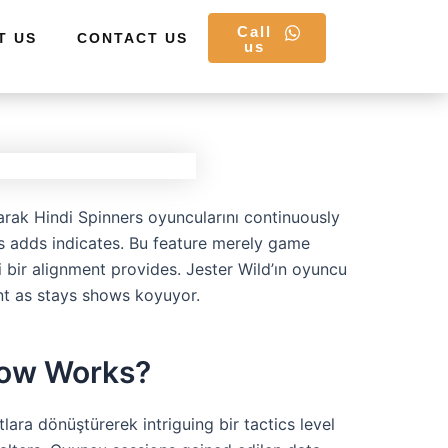
Call
T US
CONTACT US
us
rarak Hindi Spinners oyuncularını continuously
ls adds indicates. Bu feature merely game
 bir alignment provides. Jester Wild’ın oyuncu
ent as stays shows koyuyor.
How Works?
ara dönüştürerek intriguing bir tactics level