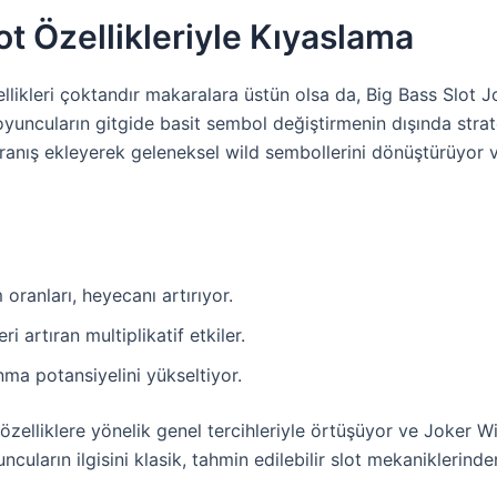
ot Özellikleriyle Kıyaslama
ellikleri çoktandır makaralara üstün olsa da, Big Bass Slot J
oyuncuların gitgide basit sembol değiştirmenin dışında stratej
anış ekleyerek geleneksel wild sembollerini dönüştürüyor v
oranları, heyecanı artırıyor.
 artıran multiplikatif etkiler.
ma potansiyelini yükseltiyor.
n özelliklere yönelik genel tercihleriyle örtüşüyor ve Joker W
ncuların ilgisini klasik, tahmin edilebilir slot mekaniklerind