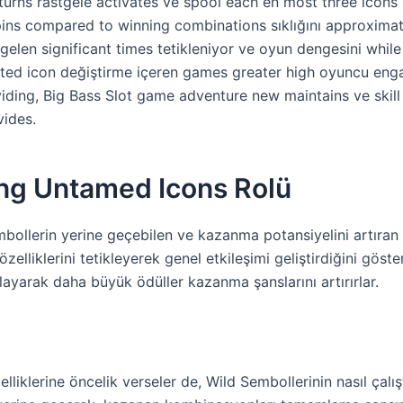
ic turns rastgele activates ve spool each en most three icon
ins compared to winning combinations sıklığını approximat
gelen significant times tetikleniyor ve oyun dengesini whil
eted icon değiştirme içeren games greater high oyuncu en
viding, Big Bass Slot game adventure new maintains ve skill
vides.
ng Untamed Icons Rolü
ollerin yerine geçebilen ve kazanma potansiyelini artıran e
 özelliklerini tetikleyerek genel etkileşimi geliştirdiğini gös
rlayarak daha büyük ödüller kazanma şanslarını artırırlar.
iklerine öncelik verseler de, Wild Sembollerinin nasıl çalış