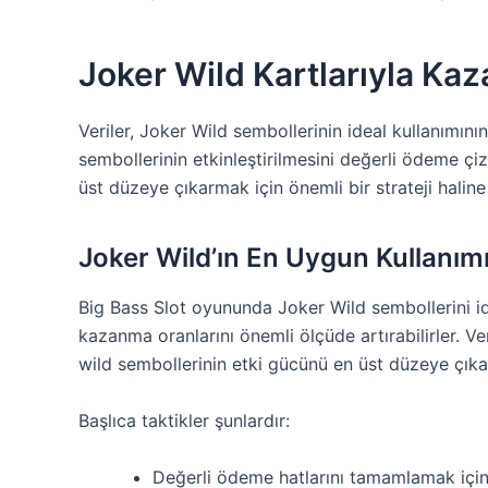
Joker Wild Kartlarıyla Ka
Veriler, Joker Wild sembollerinin ideal kullanımın
sembollerinin etkinleştirilmesini değerli ödeme ç
üst düzeye çıkarmak için önemli bir strateji halin
Joker Wild’ın En Uygun Kullanım
Big Bass Slot oyununda Joker Wild sembollerini id
kazanma oranlarını önemli ölçüde artırabilirler. Ve
wild sembollerinin etki gücünü en üst düzeye çık
Başlıca taktikler şunlardır:
Değerli ödeme hatlarını tamamlamak için 