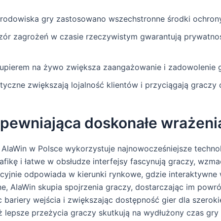
rodowiska gry zastosowano wszechstronne środki ochrony g
dzór zagrożeń w czasie rzeczywistym gwarantują prywatno
krupierem na żywo zwiększa zaangażowanie i zadowolenie 
tyczne zwiększają lojalność klientów i przyciągają graczy
pewniająca doskonałe wrażenia
no AlaWin w Polsce wykorzystuje najnowocześniejsze techno
afikę i łatwe w obsłudze interfejsy fascynują graczy, wzm
fekcyjnie odpowiada w kierunki rynkowe, gdzie interaktywne
e, AlaWin skupia spojrzenia graczy, dostarczając im powr
ąc bariery wejścia i zwiększając dostępność gier dla szer
aż lepsze przeżycia graczy skutkują na wydłużony czas gr