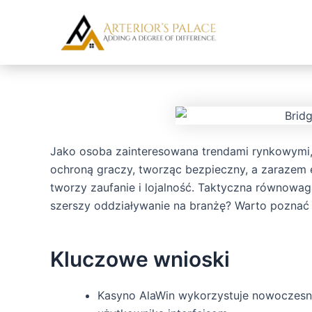
Skip
Post
to
navigation
content
Jako osoba zainteresowana trendami rynkowymi,
ochroną graczy, tworząc bezpieczny, a zarazem e
tworzy zaufanie i lojalność. Taktyczna równowa
szerszy oddziaływanie na branżę? Warto poznać 
Kluczowe wnioski
Kasyno AlaWin wykorzystuje nowoczesną 