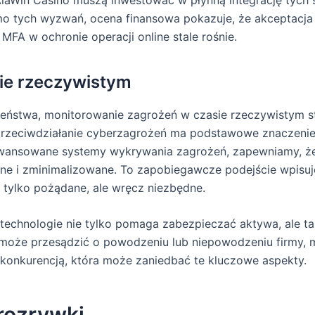
 AlaWin Casino muszą inwestować w płynną integrację tyc
o tych wyzwań, ocena finansowa pokazuje, że akceptacj
MFA w ochronie operacji online stale rośnie.
ie rzeczywistym
eczeństwa, monitorowanie zagrożeń w czasie rzeczywistym
rzeciwdziałanie cyberzagrożeń ma podstawowe znaczenie ni
aawansowane systemy wykrywania zagrożeń, zapewniamy, że
ne i zminimalizowane. To zapobiegawcze podejście wpisuj
 tylko pożądane, ale wręcz niezbędne.
 technologie nie tylko pomaga zabezpieczać aktywa, ale t
a może przesądzić o powodzeniu lub niepowodzeniu firmy,
 konkurencją, która może zaniedbać te kluczowe aspekty.
rozrywki