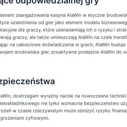
ące odpowiedzialnej gry
ndament zaangażowania kasyna AlaWin w etyczne środowisk
aktyce uzależnienia od gier jako element modelu biznesow
ukacyjne dla graczy, które uświadamiają ich o ryzyku i str
ierają graczy, ale także umieszczają AlaWin na czele tren
ając na całościowe doświadczenia w grach, AlaWin buduje 
zwojem środowiska gier, proaktywne podejście AlaWin do o
ezpieczeństwa
AlaWin, dostrzegam wyraźny nacisk na nowoczesne techniki
ieloskładnikowego nie tylko wzmacnia bezpieczeństwo użyt
ożeń w czasie rzeczywistym może obniżyć ryzyko finansow
agrożeniami cyfrowymi.