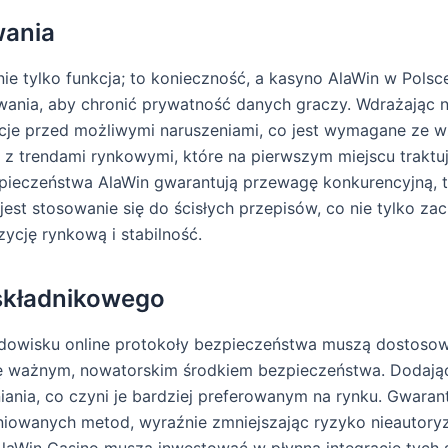
wania
e tylko funkcja; to konieczność, a kasyno AlaWin w Polsc
wania, aby chronić prywatność danych graczy. Wdrażając 
acje przed możliwymi naruszeniami, co jest wymagane ze 
 z trendami rynkowymi, które na pierwszym miejscu traktu
zpieczeństwa AlaWin gwarantują przewagę konkurencyjną, t
est stosowanie się do ścisłych przepisów, co nie tylko z
ycję rynkową i stabilność.
oskładnikowego
dowisku online protokoły bezpieczeństwa muszą dostosow
się ważnym, nowatorskim środkiem bezpieczeństwa. Dodają
niania, co czyni je bardziej preferowanym na rynku. Gwara
iowanych metod, wyraźnie zmniejszając ryzyko nieautoryz