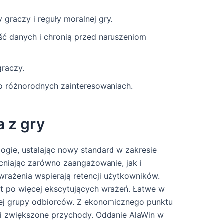
raczy i reguły moralnej gry.
ść danych i chronią przed naruszeniom
graczy.
 o różnorodnych zainteresowaniach.
 z gry
logie, ustalając nowy standard w zakresie
acniając zarówno zaangażowanie, jak i
 wrażenia wspierają retencji użytkowników.
ót po więcej ekscytujących wrażeń. Łatwe w
okiej grupy odbiorców. Z ekonomicznego punktu
y i zwiększone przychody. Oddanie AlaWin w