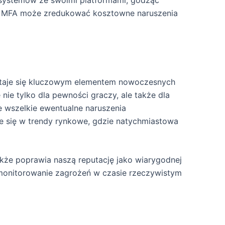
h systemów ze swoimi platformami, godząc
a MFA może zredukować kosztowne naruszenia
 staje się kluczowym elementem nowoczesnych
e tylko dla pewności graczy, ale także dla
 wszelkie ewentualne naruszenia
e się w trendy rynkowe, gdzie natychmiastowa
akże poprawia naszą reputację jako wiarygodnej
 monitorowanie zagrożeń w czasie rzeczywistym