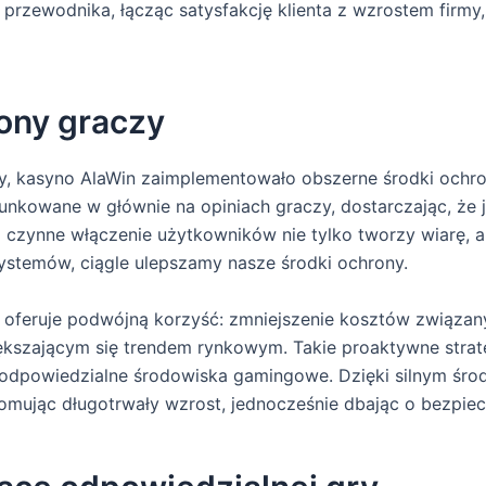
o przewodnika, łącząc satysfakcję klienta z wzrostem fir
ony graczy
, kasyno AlaWin zaimplementowało obszerne środki ochron
runkowane w głównie na opiniach graczy, dostarczając, że 
czynne włączenie użytkowników nie tylko tworzy wiarę, al
ystemów, ciągle ulepszamy nasze środki ochrony.
 oferuje podwójną korzyść: zmniejszenie kosztów związan
ększającym się trendem rynkowym. Takie proaktywne strate
e odpowiedzialne środowiska gamingowe. Dzięki silnym śr
omując długotrwały wzrost, jednocześnie dbając o bezpie