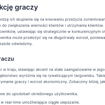
kcję graczy
widzę ich skupienie się na kreowaniu przeżycia zorientowa
o zwiększenia wierności klientów i utrzymania klientów. 
kowników, ustawiając się strategicznie w konkurencyjnym
kownika może przełożyć się na długotrwały wzrost, ponie
 każde odwiedziny.
raczu
ki w kraju, stawiając akcent na stałe zaangażowanie w jeg
ębiorstwo wyróżnia się na rywalizującym targowisku. Takie
manie graczy i wzrost ekonomiczny. Zobaczmy bliżej, jak 
ane do upodobań określonego użytkownika.
 w real-time umożliwiające ciągłe ulepszanie.