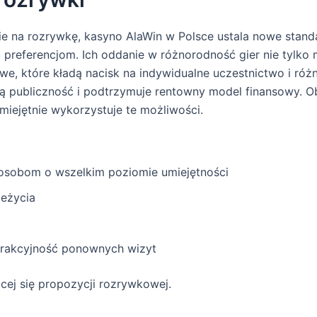
nie na rozrywkę, kasyno AlaWin w Polsce ustala nowe stan
referencjom. Ich oddanie w różnorodność gier nie tylko m
owe, które kładą nacisk na indywidualne uczestnictwo i róż
ą publiczność i podtrzymuje rentowny model finansowy. Ob
miejętnie wykorzystuje te możliwości.
 osobom o wszelkim poziomie umiejętności
zeżycia
trakcyjność ponownych wizyt
cej się propozycji rozrywkowej.