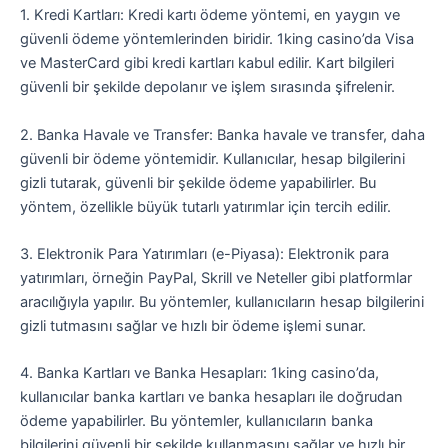
1. Kredi Kartları: Kredi kartı ödeme yöntemi, en yaygın ve
güvenli ödeme yöntemlerinden biridir. 1king casino’da Visa
ve MasterCard gibi kredi kartları kabul edilir. Kart bilgileri
güvenli bir şekilde depolanır ve işlem sırasında şifrelenir.
2. Banka Havale ve Transfer: Banka havale ve transfer, daha
güvenli bir ödeme yöntemidir. Kullanıcılar, hesap bilgilerini
gizli tutarak, güvenli bir şekilde ödeme yapabilirler. Bu
yöntem, özellikle büyük tutarlı yatırımlar için tercih edilir.
3. Elektronik Para Yatırımları (e-Piyasa): Elektronik para
yatırımları, örneğin PayPal, Skrill ve Neteller gibi platformlar
aracılığıyla yapılır. Bu yöntemler, kullanıcıların hesap bilgilerini
gizli tutmasını sağlar ve hızlı bir ödeme işlemi sunar.
4. Banka Kartları ve Banka Hesapları: 1king casino’da,
kullanıcılar banka kartları ve banka hesapları ile doğrudan
ödeme yapabilirler. Bu yöntemler, kullanıcıların banka
bilgilerini güvenli bir şekilde kullanmasını sağlar ve hızlı bir