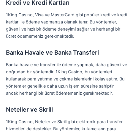
Kredi ve Kredi Kartları
1King Casino, Visa ve MasterCard gibi popüler kredi ve kredi
kartları ile ödeme yapmanıza olanak tanır. Bu yöntemler,
güvenli ve hızlı bir ödeme deneyimi sağlar ve herhangi bir
ücret ödememeniz gerekmektedir.
Banka Havale ve Banka Transferi
Banka havale ve transfer ile ödeme yapmak, daha güvenli ve
doğrudan bir yöntemdir. 1King Casino, bu yöntemleri
kullanarak para yatırma ve çekme işlemlerini kolaylaştırır. Bu
yöntemler genellikle daha uzun işlem süresine sahiptir,
ancak herhangi bir ücret ödememeniz gerekmektedir.
Neteller ve Skrill
1King Casino, Neteller ve Skrill gibi elektronik para transfer
hizmetleri de destekler. Bu yöntemler, kullanıcıların para