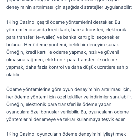
deneyiminin artırılması için aşağıdaki stratejiler uygulanabilir:
1King Casino, çeşitli ödeme yöntemlerini destekler. Bu
yöntemler arasında kredi kartı, banka transferi, elektronik
para transferi (e-wallet) ve banka kartı gibi seçenekler
bulunur. Her ödeme yöntemi, belirli bir deneyim sunar.
Örneğin, kredi kartı ile ödeme yapmak, hızlı ve güvenli
olmasına rağmen, elektronik para transferi ile ödeme
yapmak, daha fazla kontrol ve daha düşük ücretlere sahip
olabilir.
Ödeme yöntemlerine göre oyun deneyiminin artırılması için,
her ödeme yöntemi için özel teklifler ve indirimler sunulabilir.
Örneğin, elektronik para transferi ile ödeme yapan
oyunculara özel bonuslar verilebilir. Bu, oyuncuların ödeme
yöntemlerini denemeye ve tekrar kullanmaya teşvik eder.
1King Casino, oyuncuların ödeme deneyimini iyileştirmek