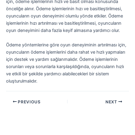
için, ödeme işlemlerinin hızlı ve basit olması konusunda
önceliğe alınır. Ödeme işlemlerinin hızı ve basitleştirilmesi,
oyuncuların oyun deneyimini olumlu yönde etkiler. Ödeme
işlemlerinin hızı artırılması ve basitleştirilmesi, oyuncuların
oyun deneyimini daha fazla keyif almasına yardımcı olur.
Ödeme yöntemlerine göre oyun deneyiminin artırılması için,
oyuncuların ödeme işlemlerini daha rahat ve hızlı yapmaları
için destek ve yardım sağlanmalıdır. Ödeme işlemlerinin
sorunları veya sorunlarla karşılaşıldığında, oyuncuların hızlı
ve etkili bir şekilde yardımcı alabilecekleri bir sistem
oluşturulmalıdır.
PREVIOUS
NEXT