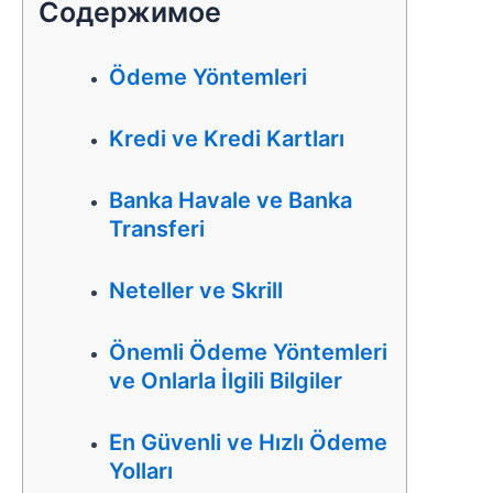
Содержимое
Ödeme Yöntemleri
Kredi ve Kredi Kartları
Banka Havale ve Banka
Transferi
Neteller ve Skrill
Önemli Ödeme Yöntemleri
ve Onlarla İlgili Bilgiler
En Güvenli ve Hızlı Ödeme
Yolları