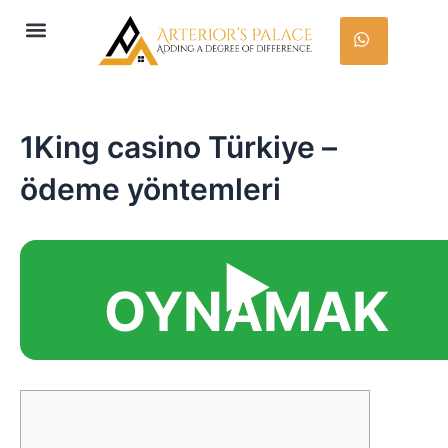
Skip
Post
Menu
to
navigation
content
1King casino Türkiye –
ödeme yöntemleri
▶️
OYNAMAK