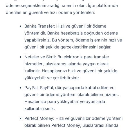
ödeme seçeneklerini aradığına emin olun. İşte platformda
önerilen en güvenli ve hızlı ödeme yöntemleri:
Banka Transfer: Hızlı ve güvenli bir ödeme
yöntemidir. Banka hesabınızla doğrudan ödeme
yapabilirsiniz. Bu yöntem, ödeme işleminin hızlı ve
güvenli bir şekilde gerçekleştirilmesini sağlar.
Neteller ve Skrill: Bu elektronik para transfer
hizmetleri, uluslararası alanda yaygın olarak
kullanılır. Hesaplarınızı hızlı ve güvenli bir şekilde
yükleyebilir ve çekilebilirsiniz.
PayPal: PayPal, dünya çapında kabul edilen ve
güvenli bir ödeme yöntemi olarak bilinen hizmet.
Hesabınıza para yükleyebilir ve oyunlarda
kullanabilirsiniz.
Perfect Money: Hızlı ve güvenli bir ödeme yöntemi
olarak bilinen Perfect Money, uluslararası alanda