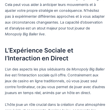
Cela peut vous aider à anticiper leurs mouvements et à
ajuster votre propre stratégie en conséquence. N’hésitez
pas à expérimenter différentes approches et à vous adapter
aux circonstances changeantes. La capacité d’observation
et d’analyse est un atout majeur pour tout joueur de
Monopoly Big Baller live
.
L’Expérience Sociale et
l’Interaction en Direct
L’un des aspects les plus séduisants de
Monopoly Big Baller
live
est l’interaction sociale qu’il offre. Contrairement aux
jeux de casino en ligne traditionnels, où vous jouez seul
contre l’ordinateur, ce jeu vous permet de jouer avec d’autres
joueurs en temps réel, animés par un hôte en direct.
L’hôte joue un rôle crucial dans la création d’une atmosphère