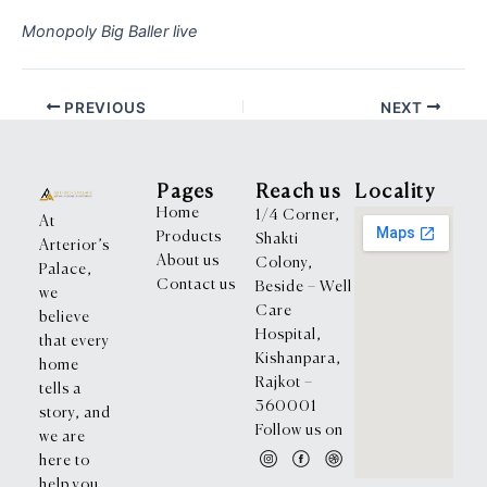
Monopoly Big Baller live
PREVIOUS
NEXT
Pages
Reach us
Locality
Home
1/4 Corner,
At
Products
Shakti
Arterior’s
About us
Colony,
Palace,
Contact us
Beside – Well
we
Care
believe
Hospital,
that every
Kishanpara,
home
Rajkot –
tells a
360001
story, and
Follow us on
we are
here to
help you