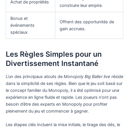
Achat de propriétés
construire leur empire.
Bonus et
Offrent des opportunités de
événements
gain accrues.
spéciaux
Les Règles Simples pour un
Divertissement Instantané
L’un des principaux atouts de
Monopoly Big Baller live
réside
dans la simplicité de ses règles. Bien que le jeu soit basé sur
le concept familier du Monopoly, il a été optimisé pour une
expérience en ligne fluide et rapide. Les joueurs n’ont pas
besoin d’être des experts en Monopoly pour profiter
pleinement du jeu et commencer à gagner.
Les étapes clés incluent la mise initiale, le tirage des dés, le