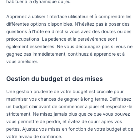
habituer à la dynamique du jeu.
Apprenez à utiliser l’interface utilisateur et à comprendre les
différentes options disponibles. N’hésitez pas à poser des
questions à l’hôte en direct si vous avez des doutes ou des
préoccupations. La patience et la persévérance sont
également essentielles. Ne vous découragez pas si vous ne
gagnez pas immédiatement, continuez à apprendre et à
vous améliorer.
Gestion du budget et des mises
Une gestion prudente de votre budget est cruciale pour
maximiser vos chances de gagner à long terme. Définissez
un budget clair avant de commencer à jouer et respectez-le
strictement. Ne misez jamais plus que ce que vous pouvez
vous permettre de perdre, et évitez de courir après vos
pertes. Ajustez vos mises en fonction de votre budget et de
votre niveau de confiance.