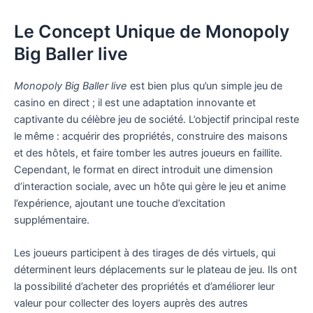
Le Concept Unique de Monopoly
Big Baller live
Monopoly Big Baller live
est bien plus qu’un simple jeu de
casino en direct ; il est une adaptation innovante et
captivante du célèbre jeu de société. L’objectif principal reste
le même : acquérir des propriétés, construire des maisons
et des hôtels, et faire tomber les autres joueurs en faillite.
Cependant, le format en direct introduit une dimension
d’interaction sociale, avec un hôte qui gère le jeu et anime
l’expérience, ajoutant une touche d’excitation
supplémentaire.
Les joueurs participent à des tirages de dés virtuels, qui
déterminent leurs déplacements sur le plateau de jeu. Ils ont
la possibilité d’acheter des propriétés et d’améliorer leur
valeur pour collecter des loyers auprès des autres