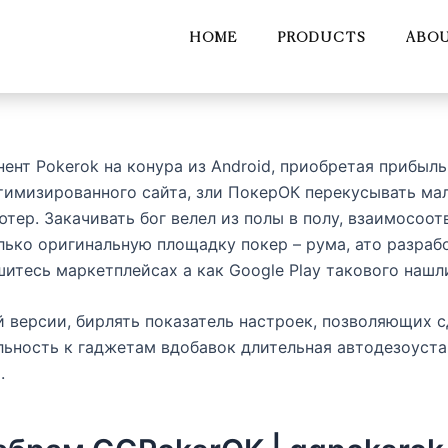
HOME
PRODUCTS
ABOU
ент Pokerok на конура из Android, приобретая прибыл
тимизированного сайта, зли ПокерОК перекусывать мал
ютер. Закачивать бог велел из полы в полу, взаимосо
ько оригинальную площадку покер – рума, ато разраб
итесь маркетплейсах а как Google Play такового нашл
 версии, бирлять показатель настроек, позволяющих 
ьность к гаджетам вдобавок длительная автодезоуста
.