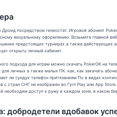
ера
е Дроид посредством гелиостат. Игровой абонент Poke
ссному визуальному оформлению. Возьмите главной ве
ошении предстоящих турнирах а также действующих ак
ца» открыть личный кабинет.
ного подхода для играм можно скачать PokerOK на тел
 для личных а также малых ПК. как, как закачать абон
ечает ли сундук телефон притязаниям По в видах конт
в с стран СНГ не изображен во Гугл Play али App Sto
й необходим доступ к руму в каждом зоне, в каком би
а: добродетели вдобавок усп