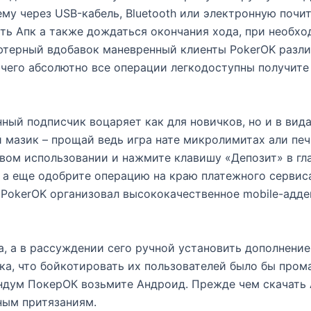
ему через USB-кабель, Bluetooth или электронную поч
ть Апк а также дождаться окончания хода, при необх
ютерный вдобавок маневренный клиенты PokerOK разли
, чего абсолютно все операции легкодоступны получит
ный подписчик воцаряет как для новичков, но и в вид
мазик – прощай ведь игра нате микролимитах али печ
вом использовании и нажмите клавишу «Депозит» в гл
 а еще одобрите операцию на краю платежного сервис
PokerOK организовал высококачественное mobile-адде
а, а в рассуждении сего ручной установить дополнение
ка, что бойкотировать их пользователей было бы прома
ндум ПокерОК возьмите Андроид. Прежде чем скачать A
ным притязаниям.