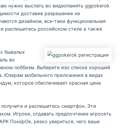
итаю нужно выслать во видеопамять ggpokerok
одимости доставив разрешение на
чаются дизайном, все-таки функциональная
е и распишитесь российском стиле а также
ах бывалых
аль во
авном лоббизм. Выберите изо списка хороший
а. Юзерам мобильного приложения в видах
ндум, которое обеспечивает красная цена
 получите и распишитесь смартфон. Эти
хом. Игроки, отдавать предпочтение агросеть
PK ПокерОк, резко увериться, чего ваше