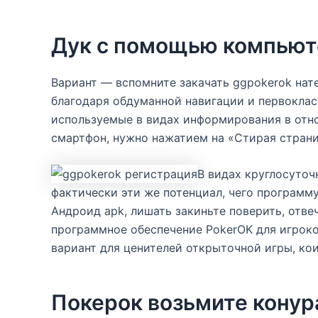
Дук с помощью компьют
Вариант — вспомните закачать ggpokerok нат
благодаря обдуманной навигации и первокла
используемые в видах информирования в отн
смартфон, нужно нажатием на «Стирая страни
В видах круглосуточ
фактически эти же потенциал, чего программу
Андроид apk, лишать закиньте поверить, отв
программное обеспечение PokerOK для игроко
вариант для ценителей открыточной игры, кои
Покерок возьмите конур