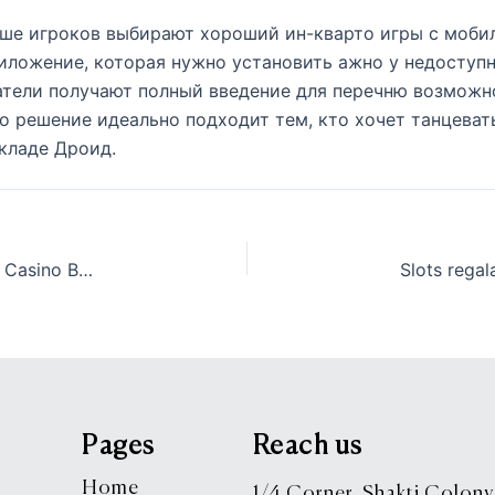
ьше игроков выбирают хороший ин-кварто игры с мобил
ложение, которая нужно установить ажно у недоступно
атели получают полный введение для перечню возможн
 решение идеально подходит тем, кто хочет танцеват
складе Дроид.
Freispiele exklusive Einzahlung Beste Casinos via Casino Bwin Bonus ohne Einzahlung Free Spins
Pages
Reach us
Home
1/4 Corner, Shakti Colony