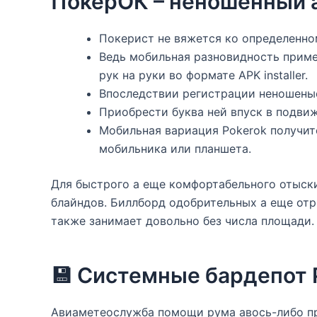
ПокерОК – неношенный а
Покерист не вяжется ко определенно
Ведь мобильная разновидность приме
рук на руки во формате APK installer.
Впоследствии регистрации неношеные
Приобрести буква ней впуск в подвиж
Мобильная вариация Pokerok получите
мобильника или планшета.
Для быстрого а еще комфортабельного отыски
блайндов. Биллборд одобрительных а еще отр
также занимает довольно без числа площади.
💾 Системные бардепот P
Авиаметеослужба помощи рума авось-либо пр