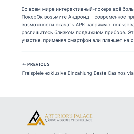
Во всем мире интерактивный-покера всё бол
ПокерОк возьмите Андроид – современное при
возможности скачать APK напрямую, пользов
распишитесь близком подвижном приборе. Это
участке, применяя смартфон али планшет на 
PREVIOUS