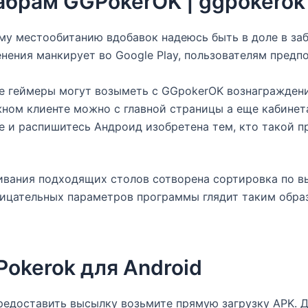
брам GGPokerOK | ggpokerok
му местообитанию вдобавок надеюсь быть в доле в заб
нения манкирует во Google Play, пользователям предп
 геймеры могут возыметь с GGpokerOK вознаграждени
ном клиенте можно с главной страницы а еще кабинета
 и распишитесь Андроид изобретена тем, кто такой п
вания подходящих столов сотворена сортировка по вы
ицательных параметров программы глядит таким образ
okerok для Android
едоставить высылку возьмите прямую загрузку APK. Д