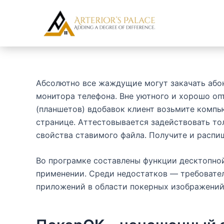
Skip
Post
to
navigation
content
Абсолютно все жаждущие могут закачать абон
монитора телефона. Вне уютного и хорошо оп
(планшетов) вдобавок клиент возьмите компь
странице.
Аттестовывается задействовать тол
свойства ставимого файла. Получите и распиш
Во програмке составлены функции десктопной
применении. Среди недостатков — требовател
приложений в области покерных изображений