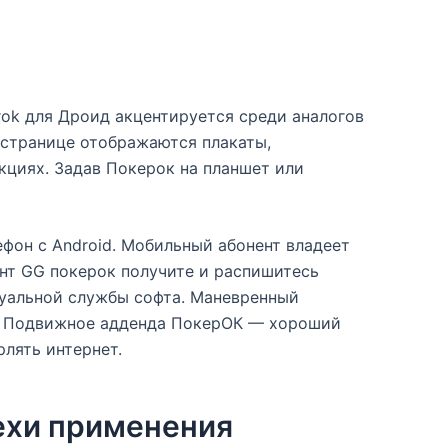
rok для Дроид акцентируется среди аналогов
бстранице отображаются плакаты,
циях. Задав Покерок на планшет или
ефон с Android. Мобильный абонент владеет
ент GG покерок получите и распишитесь
инуальной службы софта. Маневренный
re. Подвижное адденда ПокерОК — хороший
рлять интернет.
ехи применения