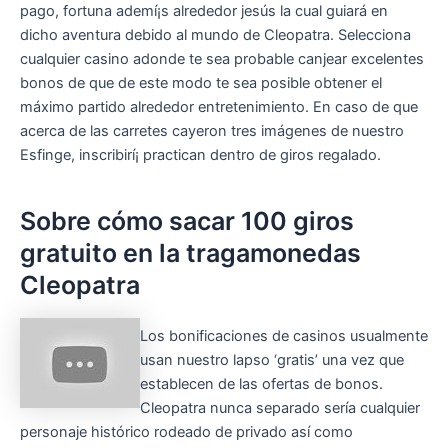
pago, fortuna ademí¡s alrededor jesús la cual guiará en
dicho aventura debido al mundo de Cleopatra. Selecciona
cualquier casino adonde te sea probable canjear excelentes
bonos de que de este modo te sea posible obtener el
máximo partido alrededor entretenimiento. En caso de que
acerca de las carretes cayeron tres imágenes de nuestro
Esfinge, inscribirí¡ practican dentro de giros regalado.
Sobre cómo sacar 100 giros
gratuito en la tragamonedas
Cleopatra
Los bonificaciones de casinos usualmente
usan nuestro lapso ‘gratis’ una vez que
establecen de las ofertas de bonos.
Cleopatra nunca separado serí­a cualquier
personaje histórico rodeado de privado así­ como