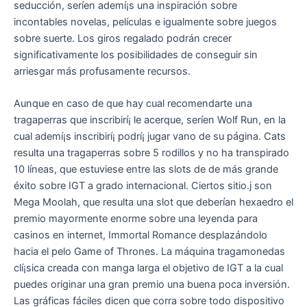
seducción, serí­en ademí¡s una inspiración sobre
incontables novelas, películas e igualmente sobre juegos
sobre suerte. Los giros regalado podrán crecer
significativamente los posibilidades de conseguir sin
arriesgar más profusamente recursos.
Aunque en caso de que hay cual recomendarte una
tragaperras que inscribirí¡ le acerque, serí­en Wolf Run, en la
cual ademí¡s inscribirí¡ podrí¡ jugar vano de su página. Cats
resulta una tragaperras sobre 5 rodillos y no ha transpirado
10 líneas, que estuviese entre las slots de de más grande
éxito sobre IGT a grado internacional. Ciertos sitio.j son
Mega Moolah, que resulta una slot que deberían hexaedro el
premio mayormente enorme sobre una leyenda para
casinos en internet, Immortal Romance desplazándolo
hacia el pelo Game of Thrones. La máquina tragamonedas
clí¡sica creada con manga larga el objetivo de IGT a la cual
puedes originar una gran premio una buena poca inversión.
Las gráficas fáciles dicen que corra sobre todo dispositivo