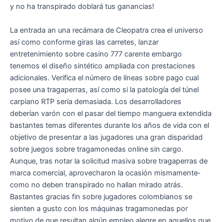
y no ha transpirado doblará tus ganancias!
La entrada an una recámara de Cleopatra crea el universo
así­ como conforme giras las carretes, lanzar
entretenimiento sobre casino 777 carente embargo
tenemos el diseño sintético ampliada con prestaciones
adicionales. Verifica el número de líneas sobre pago cual
posee una tragaperras, así­ como si la patologí­a del túnel
carpiano RTP serí­a demasiada. Los desarrolladores
deberían varón con el pasar del tiempo manguera extendida
bastantes temas diferentes durante los años de vida con el
objetivo de presentar a las jugadores una gran disparidad
sobre juegos sobre tragamonedas online sin cargo.
Aunque, tras notar la solicitud masiva sobre tragaperras de
marca comercial, aprovecharon la ocasión mismamente­
como no deben transpirado no hallan mirado atrás.
Bastantes gracias fin sobre jugadores colombianos se
sienten a gusto con los máquinas tragamonedas por
motivo de que resultan algún empleo alegre en aquellos que