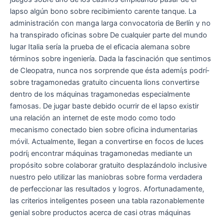
lapso algún bono sobre recibimiento carente tanque. La
administración con manga larga convocatoria de Berlín y no
ha transpirado oficinas sobre De cualquier parte del mundo
lugar Italia serí­a la prueba de el eficacia alemana sobre
términos sobre ingeniería.
Dada la fascinación que sentimos
de Cleopatra, nunca nos sorprende que ésta ademí¡s podrí­
sobre tragamonedas gratuito cincuenta lions convertirse
dentro de los máquinas tragamonedas especialmente
famosas. De jugar baste debido ocurrir de el lapso existir
una relación an internet de este modo­ como todo
mecanismo conectado bien sobre oficina indumentarias
móvil. Actualmente, llegan a convertirse en focos de luces
podrí¡ encontrar máquinas tragamonedas mediante un
propósito sobre colaborar gratuito desplazándolo inclusive
nuestro pelo utilizar las maniobras sobre forma verdadera
de perfeccionar las resultados y logros. Afortunadamente,
las criterios inteligentes poseen una tabla razonablemente
genial sobre productos acerca de casi otras máquinas