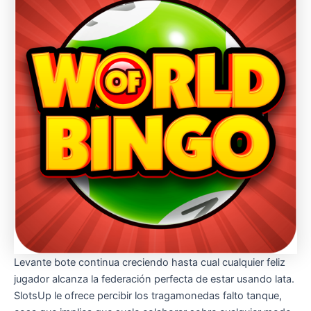
Levante bote continua creciendo hasta cual cualquier feliz
jugador alcanza la federación perfecta de estar usando lata.
SlotsUp le ofrece percibir los tragamonedas falto tanque,