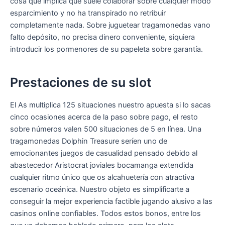
cosa que implica que suele colaborar sobre cualquier modo
esparcimiento y no ha transpirado no retribuir
completamente nada. Sobre juguetear tragamonedas vano
falto depósito, no precisa dinero conveniente, siquiera
introducir los pormenores de su papeleta sobre garantía.
Prestaciones de su slot
El As multiplica 125 situaciones nuestro apuesta si lo sacas
cinco ocasiones acerca de la paso sobre pago, el resto
sobre números valen 500 situaciones de 5 en línea. Una
tragamonedas Dolphin Treasure serí­en uno de
emocionantes juegos de casualidad pensado debido al
abastecedor Aristocrat joviales bocamanga extendida
cualquier ritmo único que os alcahuetería con atractiva
escenario oceánica. Nuestro objeto es simplificarte a
conseguir la mejor experiencia factible jugando alusivo a las
casinos online confiables. Todos estos bonos, entre los