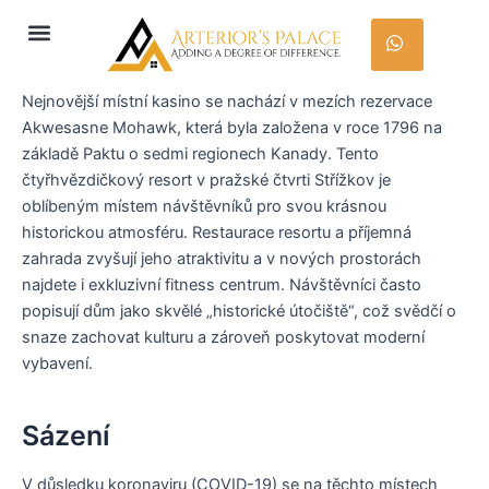
Skip
Post
Menu
to
navigation
content
Nejnovější místní kasino se nachází v mezích rezervace
Akwesasne Mohawk, která byla založena v roce 1796 na
základě Paktu o sedmi regionech Kanady. Tento
čtyřhvězdičkový resort v pražské čtvrti Střížkov je
oblíbeným místem návštěvníků pro svou krásnou
historickou atmosféru. Restaurace resortu a příjemná
zahrada zvyšují jeho atraktivitu a v nových prostorách
najdete i exkluzivní fitness centrum.
Návštěvníci často
popisují dům jako skvělé „historické útočiště“, což svědčí o
snaze zachovat kulturu a zároveň poskytovat moderní
vybavení.
Sázení
V důsledku koronaviru (COVID-19) se na těchto místech