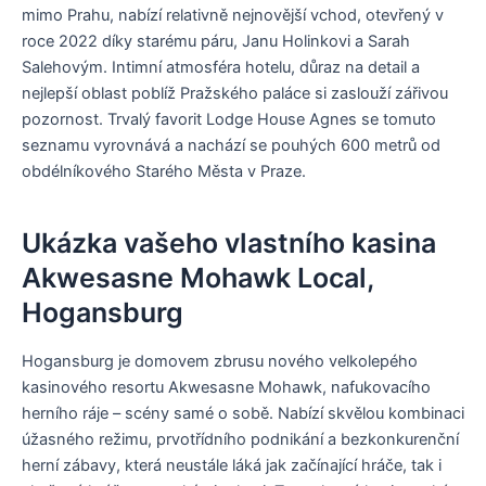
mimo Prahu, nabízí relativně nejnovější vchod, otevřený v
roce 2022 díky starému páru, Janu Holinkovi a Sarah
Salehovým. Intimní atmosféra hotelu, důraz na detail a
nejlepší oblast poblíž Pražského paláce si zaslouží zářivou
pozornost. Trvalý favorit Lodge House Agnes se tomuto
seznamu vyrovnává a nachází se pouhých 600 metrů od
obdélníkového Starého Města v Praze.
Ukázka vašeho vlastního kasina
Akwesasne Mohawk Local,
Hogansburg
Hogansburg je domovem zbrusu nového velkolepého
kasinového resortu Akwesasne Mohawk, nafukovacího
herního ráje – scény samé o sobě. Nabízí skvělou kombinaci
úžasného režimu, prvotřídního podnikání a bezkonkurenční
herní zábavy, která neustále láká jak začínající hráče, tak i