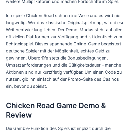
weitere Multiplikatoren und machen Fortschritte im Spiel.
Ich spiele Chicken Road schon eine Weile und es wird nie
langweilig. Wer das klassische Originalspiel mag, wird diese
Weiterentwicklung lieben. Der Demo-Modus steht auf allen
offiziellen Plattformen zur Verfügung und ist identisch zum
Echtgeldspiel. Dieses spannende Online-Game begeistert
deutsche Spieler mit der Möglichkeit, echtes Geld zu
gewinnen. Überprüfe stets die Bonusbedingungen,
Umsatzanforderungen und die Gültigkeitsdauer – manche
Aktionen sind nur kurzfristig verfügbar. Um einen Code zu
nutzen, gib ihn einfach auf der Promo-Seite des Casinos
ein, bevor du spielst.
Chicken Road Game Demo &
Review
Die Gamble-Funktion des Spiels ist implizit durch die