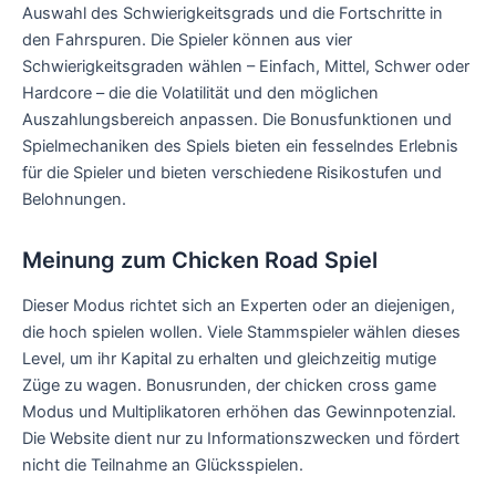
Auswahl des Schwierigkeitsgrads und die Fortschritte in
den Fahrspuren. Die Spieler können aus vier
Schwierigkeitsgraden wählen – Einfach, Mittel, Schwer oder
Hardcore – die die Volatilität und den möglichen
Auszahlungsbereich anpassen. Die Bonusfunktionen und
Spielmechaniken des Spiels bieten ein fesselndes Erlebnis
für die Spieler und bieten verschiedene Risikostufen und
Belohnungen.
Meinung zum Chicken Road Spiel
Dieser Modus richtet sich an Experten oder an diejenigen,
die hoch spielen wollen. Viele Stammspieler wählen dieses
Level, um ihr Kapital zu erhalten und gleichzeitig mutige
Züge zu wagen. Bonusrunden, der chicken cross game
Modus und Multiplikatoren erhöhen das Gewinnpotenzial.
Die Website dient nur zu Informationszwecken und fördert
nicht die Teilnahme an Glücksspielen.