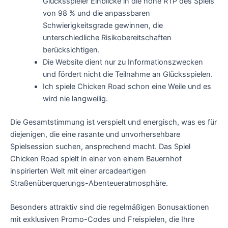
Glücksspieler Einblicke in die hohe RTP des Spiels
von 98 % und die anpassbaren
Schwierigkeitsgrade gewinnen, die
unterschiedliche Risikobereitschaften
berücksichtigen.
Die Website dient nur zu Informationszwecken
und fördert nicht die Teilnahme an Glücksspielen.
Ich spiele Chicken Road schon eine Weile und es
wird nie langweilig.
Die Gesamtstimmung ist verspielt und energisch, was es für
diejenigen, die eine rasante und unvorhersehbare
Spielsession suchen, ansprechend macht. Das Spiel
Chicken Road spielt in einer von einem Bauernhof
inspirierten Welt mit einer arcadeartigen
Straßenüberquerungs-Abenteueratmosphäre.
Besonders attraktiv sind die regelmäßigen Bonusaktionen
mit exklusiven Promo-Codes und Freispielen, die Ihre