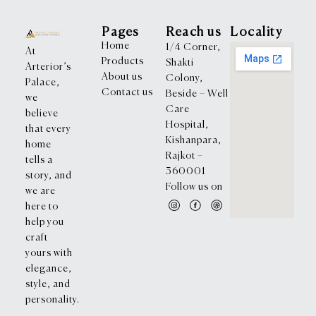
Pages
Reach us
Locality
Home
1/4 Corner,
At
Products
Shakti
Arterior’s
About us
Colony,
Palace,
Contact us
Beside – Well
we
Care
believe
Hospital,
that every
Kishanpara,
home
Rajkot –
tells a
360001
story, and
Follow us on
we are
here to
help you
craft
yours with
elegance,
style, and
personality.