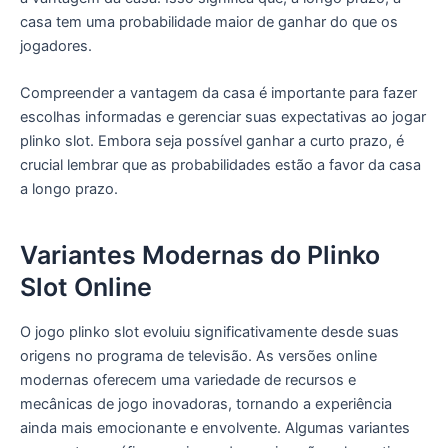
casa tem uma probabilidade maior de ganhar do que os
jogadores.
Compreender a vantagem da casa é importante para fazer
escolhas informadas e gerenciar suas expectativas ao jogar
plinko slot. Embora seja possível ganhar a curto prazo, é
crucial lembrar que as probabilidades estão a favor da casa
a longo prazo.
Variantes Modernas do Plinko
Slot Online
O jogo plinko slot evoluiu significativamente desde suas
origens no programa de televisão. As versões online
modernas oferecem uma variedade de recursos e
mecânicas de jogo inovadoras, tornando a experiência
ainda mais emocionante e envolvente. Algumas variantes