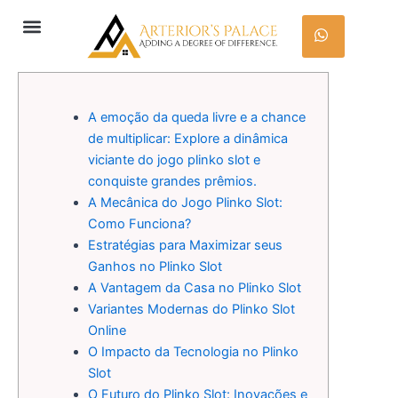
Skip
Post
Menu
to
navigation
content
A emoção da queda livre e a chance
de multiplicar: Explore a dinâmica
viciante do jogo plinko slot e
conquiste grandes prêmios.
A Mecânica do Jogo Plinko Slot:
Como Funciona?
Estratégias para Maximizar seus
Ganhos no Plinko Slot
A Vantagem da Casa no Plinko Slot
Variantes Modernas do Plinko Slot
Online
O Impacto da Tecnologia no Plinko
Slot
O Futuro do Plinko Slot: Inovações e